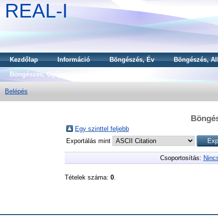
REAL-I
Kezdőlap
Információ
Böngészés, Év
Böngészés, Al
Böngészés, Gyűjtemény
Belépés
Böngés
Egy szinttel feljebb
Exportálás mint
Csoportosítás:
Ninc
Tételek száma:
0
.