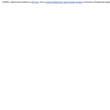
A REAL-I alkalmazott szoftvere az
EPrints 3
, amit a
School of Electronics and Computer Science
, University of Southampton fejles