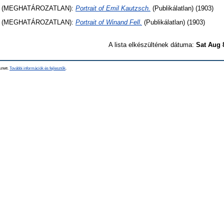
 (MEGHATÁROZATLAN):
Portrait of Emil Kautzsch.
(Publikálatlan) (1903)
 (MEGHATÁROZATLAN):
Portrait of Winand Fell.
(Publikálatlan) (1903)
A lista elkészültének dátuma:
Sat Aug 
ztett.
További információk és fejlesztők
.