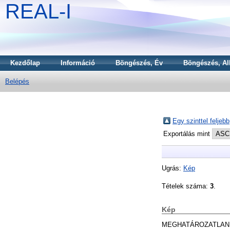
REAL-I
Kezdőlap
Információ
Böngészés, Év
Böngészés, Al
Belépés
Egy szinttel feljebb
Exportálás mint
Ugrás:
Kép
Tételek száma:
3
.
Kép
MEGHATÁROZATLAN