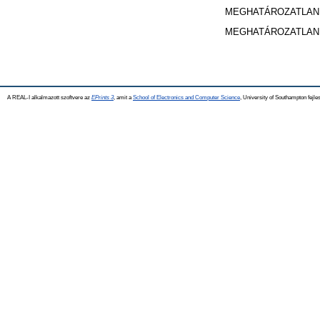
MEGHATÁROZATLAN
MEGHATÁROZATLAN
A REAL-I alkalmazott szoftvere az
EPrints 3
, amit a
School of Electronics and Computer Science
, University of Southampton fejles