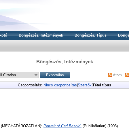
kotó
Böngészés, Intézmények
Böngészés, Típus
Böngé
Böngészés, Intézmények
Atom
Csoportosítás:
Nincs csoportosítás
|
Szerzők
|
Tétel típus
 (MEGHATÁROZATLAN):
Portrait of Carl Bezold.
(Publikálatlan) (1903)