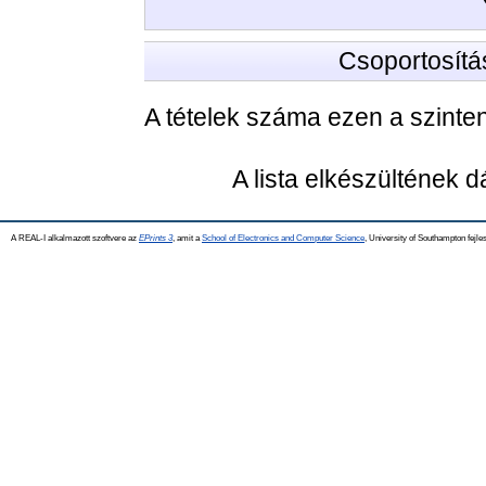
Csoportosítá
A tételek száma ezen a szinte
A lista elkészültének 
A REAL-I alkalmazott szoftvere az
EPrints 3
, amit a
School of Electronics and Computer Science
, University of Southampton fejles