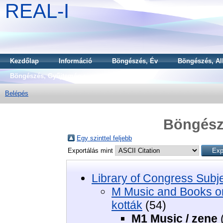
REAL-I
Kezdőlap
Információ
Böngészés, Év
Böngészés, Al
Böngészés, Gyűjtemény
Belépés
Böngészé
Egy szinttel feljebb
Exportálás mint
Library of Congress Subj
M Music and Books o
kották
(54)
M1 Music / zene