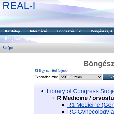
REAL-I
Kezdőlap
Információ
Böngészés, Év
Böngészés, Al
Böngészés, Gyűjtemény
Belépés
Böngészé
Egy szinttel feljebb
Exportálás mint
Library of Congress Subj
R Medicine / orvos
R1 Medicine (Gen
RG Gynecology an