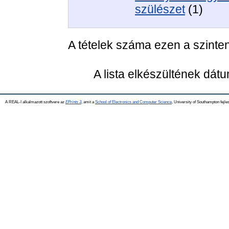
szülészet
(1)
A tételek száma ezen a szinte
A lista elkészültének dát
A REAL-I alkalmazott szoftvere az
EPrints 3
, amit a
School of Electronics and Computer Science
, University of Southampton fejles