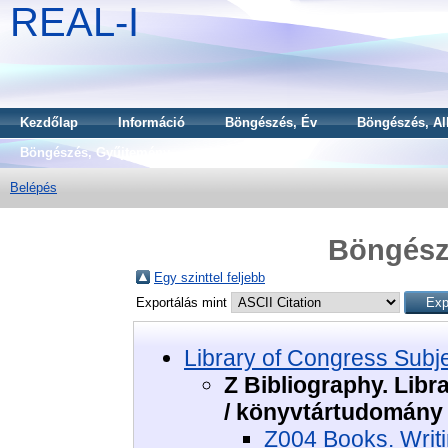
REAL-I
Kezdőlap
Információ
Böngészés, Év
Böngészés, Al
Böngészés, Gyűjtemény
Belépés
Böngészé
Egy szinttel feljebb
Exportálás mint
Library of Congress Subj
Z Bibliography. Libr
/ könyvtártudomány
Z004 Books. Writi