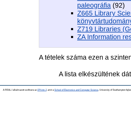
paleográfia
(92)
Z665 Library Scie
könyvtártudomány
Z719 Libraries (G
ZA Information re
A tételek száma ezen a szinte
A lista elkészültének d
A REAL-I alkalmazott szoftvere az
EPrints 3
, amit a
School of Electronics and Computer Science
, University of Southampton fejles