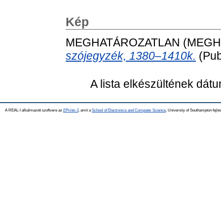
Kép
MEGHATÁROZATLAN (MEGH
szójegyzék, 1380–1410k.
(Pub
A lista elkészültének dát
A REAL-I alkalmazott szoftvere az
EPrints 3
, amit a
School of Electronics and Computer Science
, University of Southampton fejles