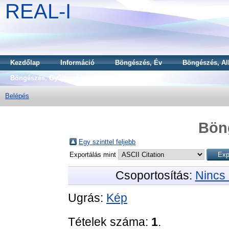
REAL-I
Kezdőlap
Információ
Böngészés, Év
Böngészés, Al
Böngészés, Gyűjtemény
Belépés
Bön
Egy szinttel feljebb
Exportálás mint
Csoportosítás:
Nincs 
Ugrás:
Kép
Tételek száma:
1
.