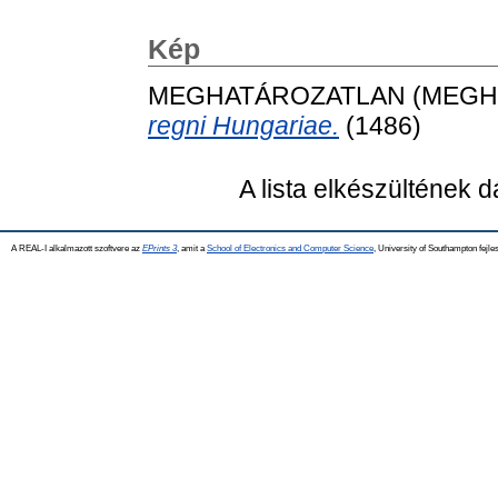
Kép
MEGHATÁROZATLAN (MEGH
regni Hungariae.
(1486)
A lista elkészültének 
A REAL-I alkalmazott szoftvere az
EPrints 3
, amit a
School of Electronics and Computer Science
, University of Southampton fejles