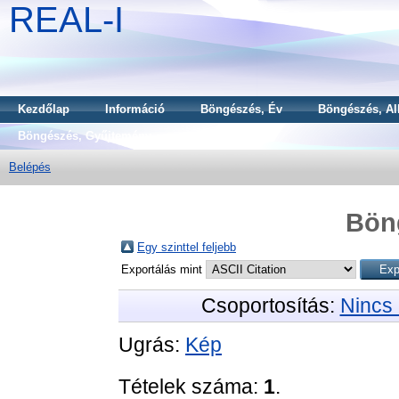
REAL-I
Kezdőlap
Információ
Böngészés, Év
Böngészés, Al
Böngészés, Gyűjtemény
Belépés
Bön
Egy szinttel feljebb
Exportálás mint
Csoportosítás:
Nincs 
Ugrás:
Kép
Tételek száma:
1
.