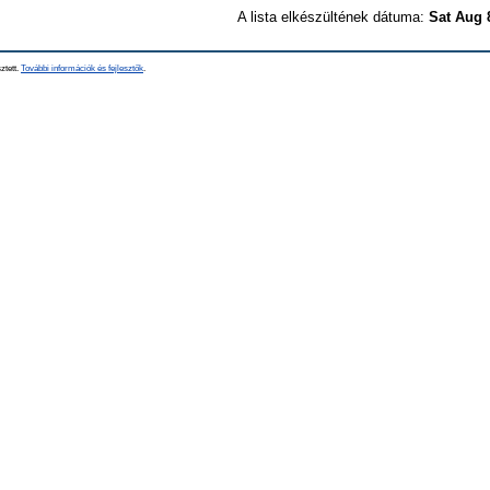
A lista elkészültének dátuma:
Sat Aug 
ztett.
További információk és fejlesztők
.