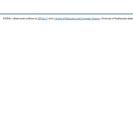
A REAL-I alkalmazott szoftvere az
EPrints 3
, amit a
School of Electronics and Computer Science
, University of Southampton fejles