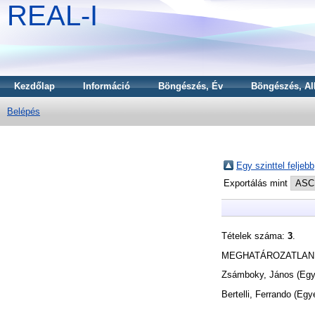
REAL-I
Kezdőlap
Információ
Böngészés, Év
Böngészés, Al
Belépés
Egy szinttel feljebb
Exportálás mint
Tételek száma:
3
.
MEGHATÁROZATLAN
Zsámboky, János
(Egy
Bertelli, Ferrando
(Egy