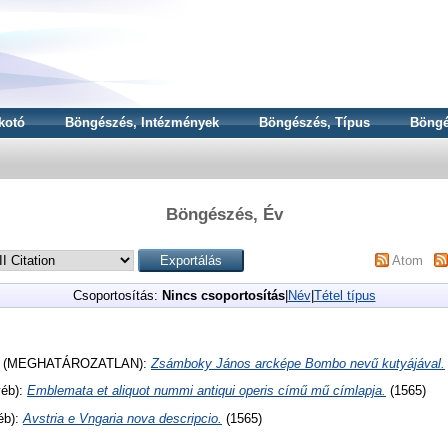
kotó
Böngészés, Intézmények
Böngészés, Típus
Böngé
Böngészés, Év
Atom
Csoportosítás:
Nincs csoportosítás
|
Név
|
Tétel típus
 (MEGHATÁROZATLAN):
Zsámboky János arcképe Bombo nevű kutyájával.
éb):
Emblemata et aliquot nummi antiqui operis című mű címlapja.
(1565)
éb):
Avstria e Vngaria nova descripcio.
(1565)