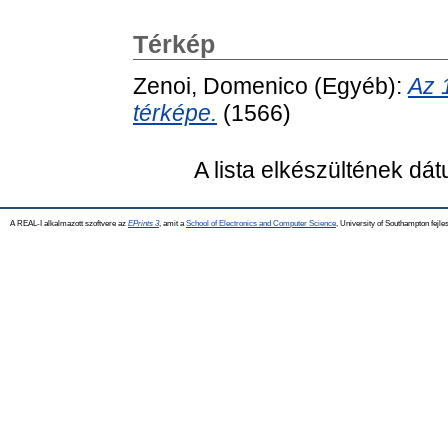
Térkép
Zenoi, Domenico
(Egyéb):
Az 
térképe.
(1566)
A lista elkészültének dá
A REAL-I alkalmazott szoftvere az
EPrints 3
, amit a
School of Electronics and Computer Science
, University of Southampton fejles