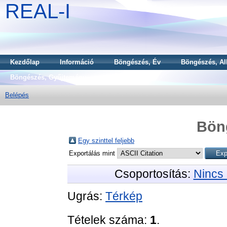
REAL-I
Kezdőlap
Információ
Böngészés, Év
Böngészés, Al
Böngészés, Gyűjtemény
Belépés
Bön
Egy szinttel feljebb
Exportálás mint
Csoportosítás:
Nincs 
Ugrás:
Térkép
Tételek száma:
1
.