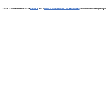
A REAL-I alkalmazott szoftvere az
EPrints 3
, amit a
School of Electronics and Computer Science
, University of Southampton fejles