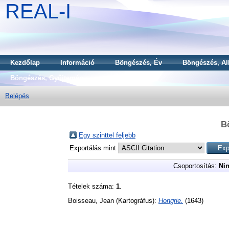
REAL-I
Kezdőlap
Információ
Böngészés, Év
Böngészés, Al
Böngészés, Gyűjtemény
Belépés
B
Egy szinttel feljebb
Exportálás mint
Csoportosítás:
Nin
Tételek száma:
1
.
Boisseau, Jean
(Kartográfus):
Hongrie.
(1643)