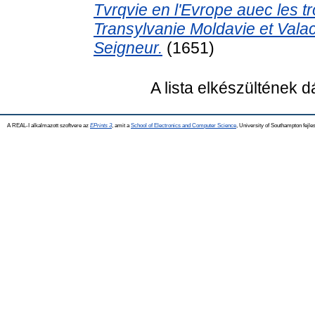
Tvrqvie en l'Evrope auec les tr
Transylvanie Moldavie et Valac
Seigneur.
(1651)
A lista elkészültének 
A REAL-I alkalmazott szoftvere az
EPrints 3
, amit a
School of Electronics and Computer Science
, University of Southampton fejles