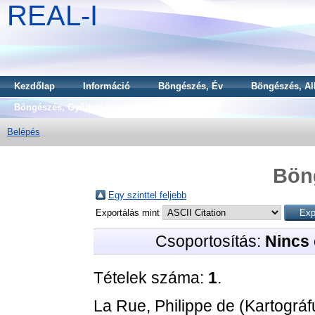
REAL-I
Kezdőlap
Információ
Böngészés, Év
Böngészés, Al
Böngészés, Gyűjtemény
Belépés
Bön
Egy szinttel feljebb
Exportálás mint
Csoportosítás:
Nincs 
Tételek száma:
1
.
La Rue, Philippe de
(Kartográf