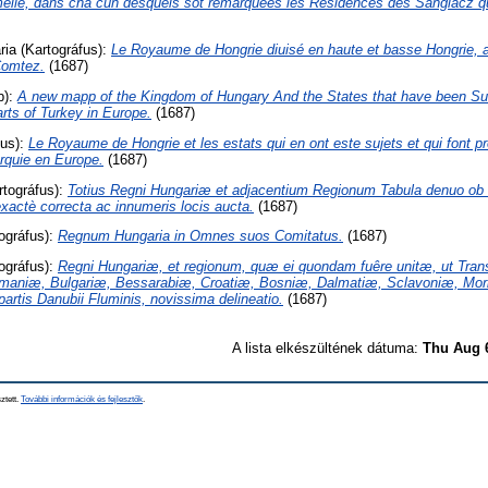
melie, dans cha cun desquels sōt remarquées les Residences des Sangiacz q
ria
(Kartográfus):
Le Royaume de Hongrie diuisé en haute et basse Hongrie, a
Comtez.
(1687)
b):
A new mapp of the Kingdom of Hungary And the States that have been Subje
arts of Turkey in Europe.
(1687)
fus):
Le Royaume de Hongrie et les estats qui en ont este sujets et qui font p
urquie en Europe.
(1687)
tográfus):
Totius Regni Hungariæ et adjacentium Regionum Tabula denuo ob re
exactè correcta ac innumeris locis aucta.
(1687)
ográfus):
Regnum Hungaria in Omnes suos Comitatus.
(1687)
ográfus):
Regni Hungariæ, et regionum, quæ ei quondam fuêre unitæ, ut Tran
maniæ, Bulgariæ, Bessarabiæ, Croatiæ, Bosniæ, Dalmatiæ, Sclavoniæ, Mo
rtis Danubii Fluminis, novissima delineatio.
(1687)
A lista elkészültének dátuma:
Thu Aug 
ztett.
További információk és fejlesztők
.