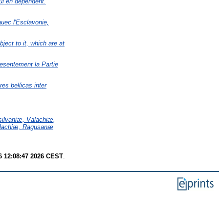
ui en dependent.
uec l'Esclavonie,
ct to it, which are at
resentement la Partie
s bellicas inter
silvaniæ, Valachiæ,
rlachiæ, Ragusanæ
6 12:08:47 2026 CEST
.