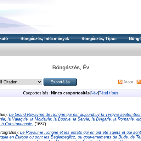
kotó
Böngészés, Intézmények
Böngészés, Típus
Böngé
Böngészés, Év
Atom
Csoportosítás:
Nincs csoportosítás
|
Név
|
Tétel típus
fus):
Le Grand Royavme de Hongrie qui est aujourdhuy la Tvrqvie septemtrion
anie, la Valaqvie, la Moldavie: la Bosnie, la Servie, la Bvlgarie, la Romanie. 
 à Constantinpole.
(1687)
rtográfus):
Le Royaume Hongrie et les estats qui en ont été sujets et qui sont
urquie en Europe ou sont les Beglerbeglicz, ou gouvernements de Bude, de T