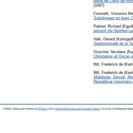
partie de Celuy de Ro
(1687)
Coronelli, Vincenzo Ma
Subdivisees en leurs 
Palmer, Richard
(Egyé
present the Northern p
Valk, Gerard
(Kartográ
Septentrionale de la T
Visscher, Nicolaes
(Kar
Christianos et Turcas 
Wit, Frederick de
(Kart
Wit, Frederick de
(Kart
Moldaviæ, Serviæ, Ro
Reipublicæ maximæq pa
A REAL-I alkalmazott szoftvere az
EPrints 3
, amit a
School of Electronics and Computer Science
, University of Southampton fejles