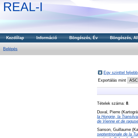
REAL-I
Kezdőlap
Információ
Böngészés, Év
Böngészés, Al
Belépés
Egy szinttel feljebb
Exportálás mint
Tételek száma:
8
.
Duval, Pierre
(Kartográ
la Hongrie, la Transilv
de Vienne et de raguse
Sanson, Guillaume
(Ka
septentrionale de la T