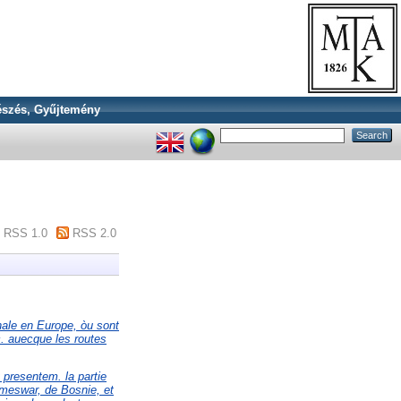
szés, Gyűjtemény
RSS 1.0
RSS 2.0
ale en Europe, òu sont
&c. auecque les routes
 presentem. la partie
emeswar, de Bosnie, et