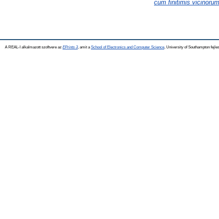
cum finitimis vicinoru
A REAL-I alkalmazott szoftvere az
EPrints 3
, amit a
School of Electronics and Computer Science
, University of Southampton fejles