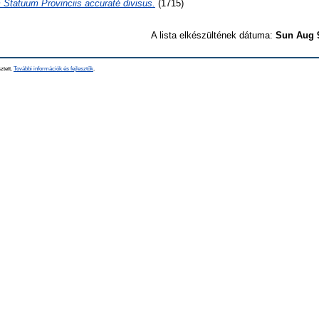
m Statuum Provinciis accuratè divisus.
(1715)
A lista elkészültének dátuma:
Sun Aug 
ztett.
További információk és fejlesztők
.