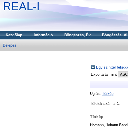
REAL-I
Kezdőlap
Információ
Böngészés, Év
Böngészés, Al
Belépés
Egy szinttel feljebb
Exportálás mint
Ugrás:
Térkép
Tételek száma:
1
.
Térkép
Homann, Johann Bapti