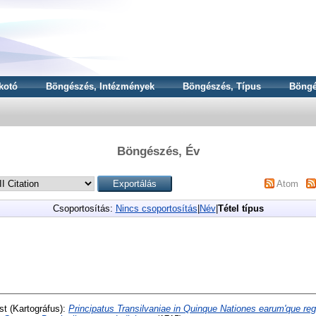
kotó
Böngészés, Intézmények
Böngészés, Típus
Böngé
Böngészés, Év
Atom
Csoportosítás:
Nincs csoportosítás
|
Név
|
Tétel típus
st
(Kartográfus):
Principatus Transilvaniae in Quinque Nationes earum'que reg