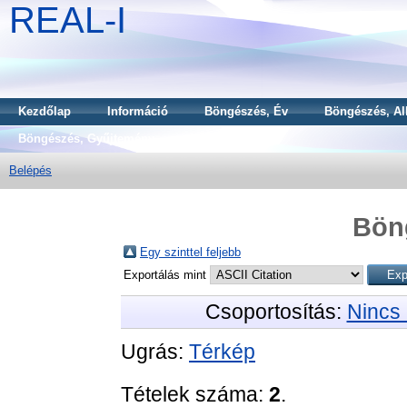
REAL-I
Kezdőlap
Információ
Böngészés, Év
Böngészés, Al
Böngészés, Gyűjtemény
Belépés
Bön
Egy szinttel feljebb
Exportálás mint
Csoportosítás:
Nincs 
Ugrás:
Térkép
Tételek száma:
2
.