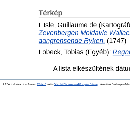
Térkép
L'Isle, Guillaume de
(Kartográf
Zevenbergen Moldavie Wallach
aangrensende Ryken.
(1747)
Lobeck, Tobias
(Egyéb):
Regni
A lista elkészültének dát
A REAL-I alkalmazott szoftvere az
EPrints 3
, amit a
School of Electronics and Computer Science
, University of Southampton fejles