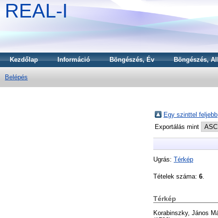
REAL-I
Kezdőlap
Információ
Böngészés, Év
Böngészés, Al
Belépés
Egy szinttel feljebb
Exportálás mint
Ugrás:
Térkép
Tételek száma:
6
.
Térkép
Korabinszky, János M