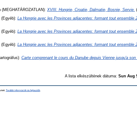
n
(MEGHATÁROZATLAN):
XVIII. Hongrie, Croatie, Dalmatie, Bosnie, Servie.
(Egyéb):
La Hongrie avec les Provinces adjacentes: formant tout ensemble 
(Egyéb):
La Hongrie avec les Provinces adjacentes: formant tout ensemble 
(Egyéb):
La Hongrie avec les Provinces adjacentes: formant tout ensemble 
artográfus):
Carte comprenant le cours du Danube depuis Vienne jusqu'a son
A lista elkészültének dátuma:
Sun Aug 
ztett.
További információk és fejlesztők
.