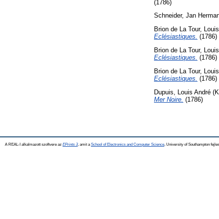
(1786)
Schneider, Jan Herma
Brion de La Tour, Louis
Eclésiastiques.
(1786)
Brion de La Tour, Louis
Eclésiastiques.
(1786)
Brion de La Tour, Louis
Eclésiastiques.
(1786)
Dupuis, Louis André
(K
Mer Noire.
(1786)
A REAL-I alkalmazott szoftvere az
EPrints 3
, amit a
School of Electronics and Computer Science
, University of Southampton fejles