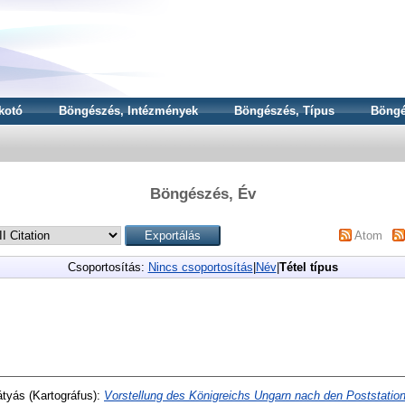
kotó
Böngészés, Intézmények
Böngészés, Típus
Böngé
Böngészés, Év
Atom
Csoportosítás:
Nincs csoportosítás
|
Név
|
Tétel típus
átyás
(Kartográfus):
Vorstellung des Königreichs Ungarn nach den Poststation