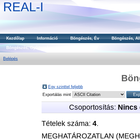
REAL-I
Kezdőlap
Információ
Böngészés, Év
Böngészés, Al
Böngészés, Gyűjtemény
Belépés
Bön
Egy szinttel feljebb
Exportálás mint
Csoportosítás:
Nincs 
Tételek száma:
4
.
MEGHATÁROZATLAN (MEGH