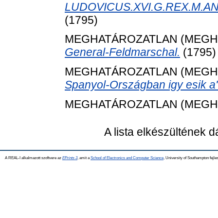
LUDOVICUS.XVI.G.REX.M.AN
(1795)
MEGHATÁROZATLAN (MEGH
General-Feldmarschal.
(1795)
MEGHATÁROZATLAN (MEGH
Spanyol-Országban igy esik a' 
MEGHATÁROZATLAN (MEGH
A lista elkészültének 
A REAL-I alkalmazott szoftvere az
EPrints 3
, amit a
School of Electronics and Computer Science
, University of Southampton fejles