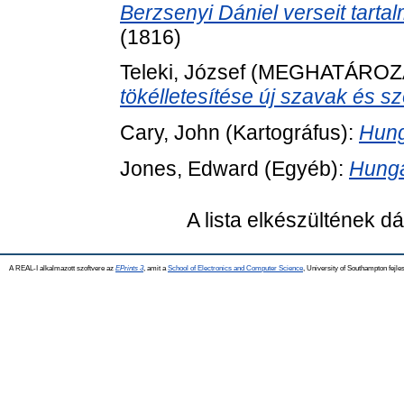
Berzsenyi Dániel verseit tartal
(1816)
Teleki, József
(MEGHATÁROZ
tökélletesítése új szavak és s
Cary, John
(Kartográfus):
Hung
Jones, Edward
(Egyéb):
Hunga
A lista elkészültének 
A REAL-I alkalmazott szoftvere az
EPrints 3
, amit a
School of Electronics and Computer Science
, University of Southampton fejles