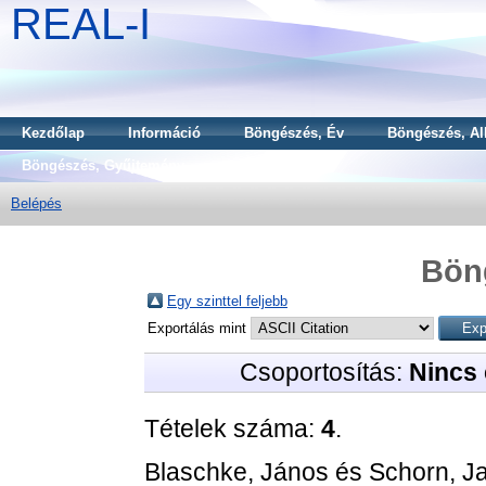
REAL-I
Kezdőlap
Információ
Böngészés, Év
Böngészés, Al
Böngészés, Gyűjtemény
Belépés
Bön
Egy szinttel feljebb
Exportálás mint
Csoportosítás:
Nincs 
Tételek száma:
4
.
Blaschke, János
és
Schorn, J