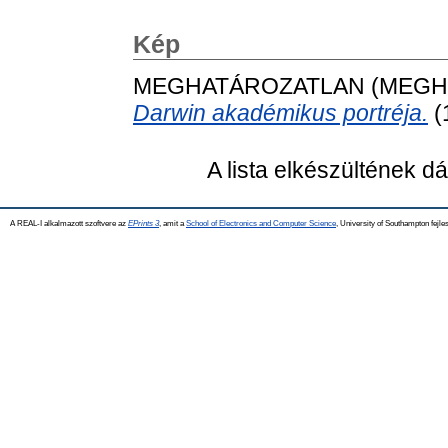
Kép
MEGHATÁROZATLAN (MEGH
Darwin akadémikus portréja.
(
A lista elkészültének 
A REAL-I alkalmazott szoftvere az
EPrints 3
, amit a
School of Electronics and Computer Science
, University of Southampton fejles