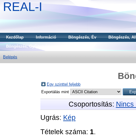
REAL-I
Kezdőlap
Információ
Böngészés, Év
Böngészés, Al
Böngészés, Gyűjtemény
Belépés
Bön
Egy szinttel feljebb
Exportálás mint
Csoportosítás:
Nincs 
Ugrás:
Kép
Tételek száma:
1
.