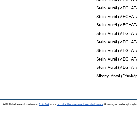
Stein, Aurél
(MEGHAT
Stein, Aurél
(MEGHAT
Stein, Aurél
(MEGHAT
Stein, Aurél
(MEGHAT
Stein, Aurél
(MEGHAT
Stein, Aurél
(MEGHAT
Stein, Aurél
(MEGHAT
Stein, Aurél
(MEGHAT
Alberty, Antal
(Fénykép
A REAL-I alkalmazott szoftvere az
EPrints 3
, amit a
School of Electronics and Computer Science
, University of Southampton fejles