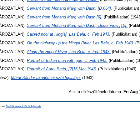
ÁROZATLAN):
Servant from Mohand Marg with Dash. [B.064].
(Publikálatlan)
ÁROZATLAN):
Servant from Mohand Marg with Dash [9].
(Publikálatlan) (194
ÁROZATLAN):
Servant from Mohand Marg with Dash, closer view [10].
(Publi
ÁROZATLAN):
Sacred pool at Hinglaj, Las Bela, c. Feb 1943.
(Publikálatlan) 
ÁROZATLAN):
On the highway up the Hingol River, Las Bela, c. Feb 1943.
(P
ÁROZATLAN):
Along the Hingol River, Las Bela, c. Feb 1943.
(Publikálatlan) 
ÁROZATLAN):
Portrait of Indian man with gun, c. Feb 1943.
(Publikálatlan) (1
ÁROZATLAN):
Portrait of Aurel Stein, [?]16 Mar 1943.
(Publikálatlan) (1943)
ész):
Márai Sándor akadémiai székfoglalója.
(1943)
A lista elkészültének dátuma:
Fri Aug 
ztett.
További információk és fejlesztők
.