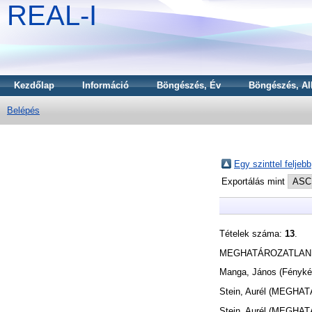
REAL-I
Kezdőlap
Információ
Böngészés, Év
Böngészés, Al
Belépés
Egy szinttel feljebb
Exportálás mint
Tételek száma:
13
.
MEGHATÁROZATLAN
Manga, János
(Fényké
Stein, Aurél
(MEGHAT
Stein, Aurél
(MEGHAT