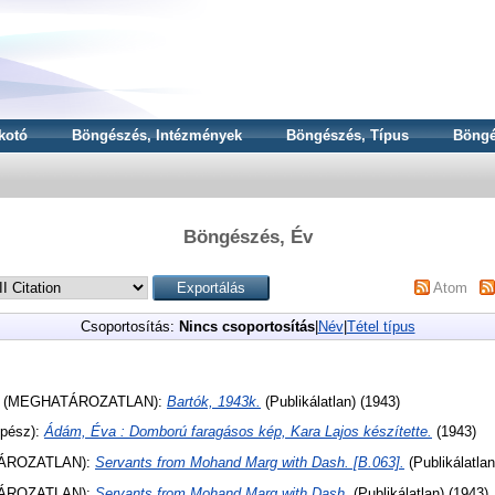
kotó
Böngészés, Intézmények
Böngészés, Típus
Böngé
Böngészés, Év
Atom
Csoportosítás:
Nincs csoportosítás
|
Név
|
Tétel típus
 (MEGHATÁROZATLAN):
Bartók, 1943k.
(Publikálatlan) (1943)
pész):
Ádám, Éva : Domború faragásos kép, Kara Lajos készítette.
(1943)
ÁROZATLAN):
Servants from Mohand Marg with Dash. [B.063].
(Publikálatlan
ÁROZATLAN):
Servants from Mohand Marg with Dash.
(Publikálatlan) (1943)