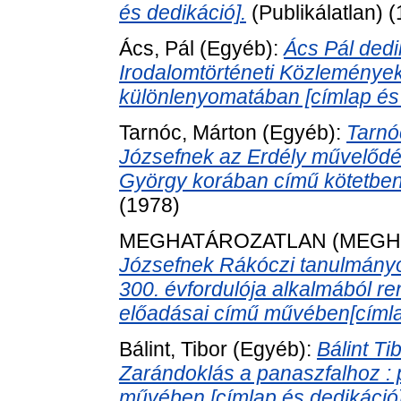
és dedikáció].
(Publikálatlan) 
Ács, Pál
(Egyéb):
Ács Pál dedi
Irodalomtörténeti Közleménye
különlenyomatában [címlap és 
Tarnóc, Márton
(Egyéb):
Tarnó
Józsefnek az Erdély művelődé
György korában című kötetben 
(1978)
MEGHATÁROZATLAN (MEGH
Józsefnek Rákóczi tanulmányok
300. évfordulója alkalmából r
előadásai című művében[címla
Bálint, Tibor
(Egyéb):
Bálint T
Zarándoklás a panaszfalhoz : 
művében [címlap és dedikáció]