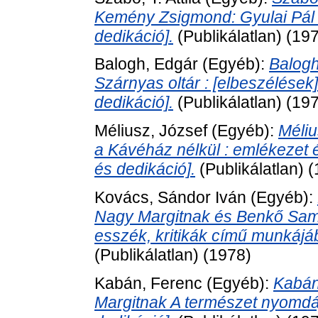
Kemény Zsigmond: Gyulai Pál
dedikáció].
(Publikálatlan) (19
Balogh, Edgár
(Egyéb):
Balogh
Szárnyas oltár : [elbeszélése
dedikáció].
(Publikálatlan) (19
Méliusz, József
(Egyéb):
Méli
a Kávéház nélkül : emlékezet
és dedikáció].
(Publikálatlan) 
Kovács, Sándor Iván
(Egyéb):
Nagy Margitnak és Benkő Samu
esszék, kritikák című munkájáb
(Publikálatlan) (1978)
Kabán, Ferenc
(Egyéb):
Kabán
Margitnak A természet nyomdá