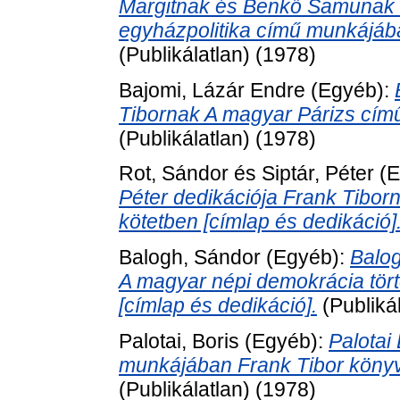
Margitnak és Benkő Samunak 
egyházpolitika című munkájába
(Publikálatlan) (1978)
Bajomi, Lázár Endre
(Egyéb):
Tibornak A magyar Párizs című
(Publikálatlan) (1978)
Rot, Sándor
és
Siptár, Péter
(E
Péter dedikációja Frank Tiborn
kötetben [címlap és dedikáció]
Balogh, Sándor
(Egyéb):
Balog
A magyar népi demokrácia tör
[címlap és dedikáció].
(Publiká
Palotai, Boris
(Egyéb):
Palotai
munkájában Frank Tibor könyvt
(Publikálatlan) (1978)