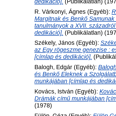
dedikáció].
(Publikálatlan) (19
R. Várkonyi, Ágnes
(Egyéb):
R
Margitnak és Benkő Samunak a
tanulmányok a XVII. századró
dedikáció].
(Publikálatlan) (19
Székely, János
(Egyéb):
Széke
az Egy rögeszme genezise : e
[címlap és dedikáció].
(Publiká
Balogh, Edgár
(Egyéb):
Balog
és Benkő Eleknek a Szolgálatb
munkájában [címlap és dedikác
Kovács, István
(Egyéb):
Kovác
Drámák című munkájában [címl
(1978)
Fülöp, Géza
(Egyéb):
Fülöp Gé