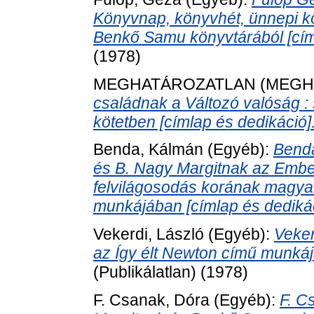
Könyvnap, könyvhét, ünnepi 
Benkő Samu könyvtárából [címl
(1978)
MEGHATÁROZATLAN (MEGH
családnak a Változó valóság :
kötetben [címlap és dedikáció]
Benda, Kálmán
(Egyéb):
Bend
és B. Nagy Margitnak az Embe
felvilágosodás korának magyar
munkájában [címlap és dedikác
Vekerdi, László
(Egyéb):
Veker
az Így élt Newton című munkáj
(Publikálatlan) (1978)
F. Csanak, Dóra
(Egyéb):
F. C