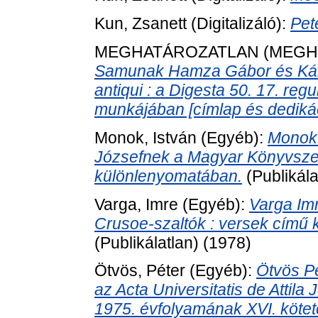
Kun, Zsanett
(Digitalizáló):
Pet
MEGHATÁROZATLAN (MEGH
Samunak Hamza Gábor és Kállay
antiqui : a Digesta 50. 17. reg
munkájában [címlap és dedikác
Monok, István
(Egyéb):
Monok 
Józsefnek a Magyar Könyvsze
különlenyomatában.
(Publikála
Varga, Imre
(Egyéb):
Varga Im
Crusoe-szaltók : versek című k
(Publikálatlan) (1978)
Ötvös, Péter
(Egyéb):
Ötvös Pé
az Acta Universitatis de Attila
1975. évfolyamának XVI. kötet