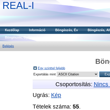
REAL-I
Kezdőlap
Információ
Böngészés, Év
Böngészés, Al
Böngészés, Gyűjtemény
Belépés
Bön
Egy szinttel feljebb
Exportálás mint
Csoportosítás:
Nincs 
Ugrás:
Kép
Tételek száma:
55
.