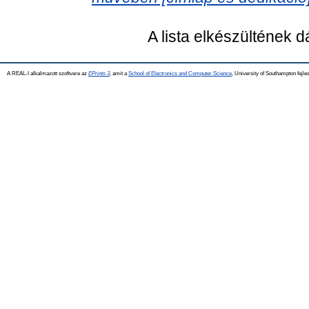
A lista elkészültének 
A REAL-I alkalmazott szoftvere az
EPrints 3
, amit a
School of Electronics and Computer Science
, University of Southampton fejles