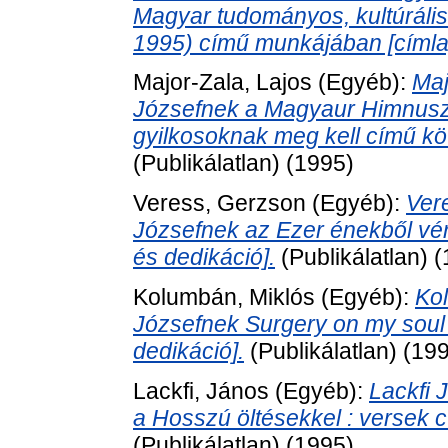
Magyar tudományos, kultúráli
1995) című munkájában [címlap
Major-Zala, Lajos
(Egyéb):
Maj
Józsefnek a Magyaur Himnusz 
gyilkosoknak meg kell című köt
(Publikálatlan) (1995)
Veress, Gerzson
(Egyéb):
Ver
Józsefnek az Ezer énekből vé
és dedikáció].
(Publikálatlan) 
Kolumbán, Miklós
(Egyéb):
Ko
Józsefnek Surgery on my soul
dedikáció].
(Publikálatlan) (19
Lackfi, János
(Egyéb):
Lackfi 
a Hosszú öltésekkel : versek 
(Publikálatlan) (1995)