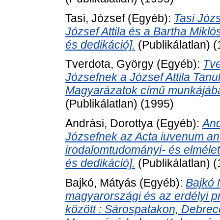
Tasi, József
(Egyéb):
Tasi Józ
József Attila és a Bartha Mik
és dedikáció].
(Publikálatlan) 
Tverdota, György
(Egyéb):
Tve
Józsefnek a József Attila Tan
Magyarázatok című munkájában
(Publikálatlan) (1995)
Andrási, Dorottya
(Egyéb):
And
Józsefnek az Acta iuvenum ant
irodalomtudományi- és elmélet
és dedikáció].
(Publikálatlan) 
Bajkó, Mátyás
(Egyéb):
Bajkó 
magyarországi és az erdélyi p
között : Sárospatakon, Debr