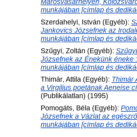
Marosvásárhelyen, Kolozsvár
munkájában [címlap és dedikác
Szerdahelyi, István
(Egyéb):
S
Jankovics Józsefnek az Irodal
munkájában [címlap és dedikác
Szűgyi, Zoltán
(Egyéb):
Szűgyi
Józsefnek az Énekünk éneke 
munkájában [címlap és dedikác
Thimár, Attila
(Egyéb):
Thimár 
a Virgilius poetának Aeneise c
(Publikálatlan) (1995)
Pomogáts, Béla
(Egyéb):
Pomo
Józsefnek a Vázlat az egészrő
munkájában [címlap és dedikác