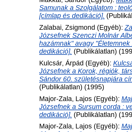
Samunak a Szolgálatom : teoló
[címlap és dedikáció].
(Publiká
Zalabai, Zsigmond
(Egyéb):
Za
Józsefnek Szenczi Molnár Alb
hazámnak" avagy "Életemnek l
dedikáció].
(Publikálatlan) (19
Kulcsár, Árpád
(Egyéb):
Kulcs
Józsefnek a Korok, régiók, tá
Sándor 60. születésnapjára cí
(Publikálatlan) (1995)
Major-Zala, Lajos
(Egyéb):
Maj
Józsefnek a Sursum corda : ve
dedikáció].
(Publikálatlan) (19
Major-Zala, Lajos
(Egyéb):
Maj