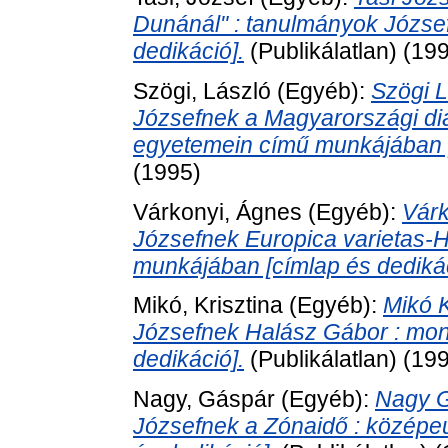
Dunánál" : tanulmányok József
dedikáció].
(Publikálatlan) (19
Szögi, László
(Egyéb):
Szögi L
Józsefnek a Magyarországi di
egyetemein című munkájában [
(1995)
Várkonyi, Ágnes
(Egyéb):
Várk
Józsefnek Europica varietas-H
munkájában [címlap és dedikác
Mikó, Krisztina
(Egyéb):
Mikó K
Józsefnek Halász Gábor : mon
dedikáció].
(Publikálatlan) (19
Nagy, Gáspár
(Egyéb):
Nagy G
Józsefnek a Zónaidő : középe