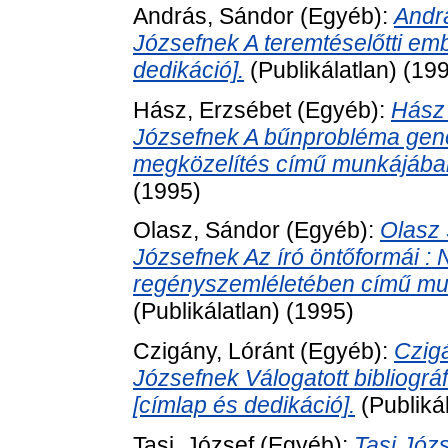
András, Sándor
(Egyéb):
Andr
Józsefnek A teremtéselőtti e
dedikáció].
(Publikálatlan) (19
Hász, Erzsébet
(Egyéb):
Hász 
Józsefnek A bűnprobléma genez
megközelítés című munkájában
(1995)
Olasz, Sándor
(Egyéb):
Olasz 
Józsefnek Az író öntőformái :
regényszemléletében című mun
(Publikálatlan) (1995)
Czigány, Lóránt
(Egyéb):
Czig
Józsefnek Válogatott bibliogr
[címlap és dedikáció].
(Publiká
Tasi, József
(Egyéb):
Tasi Józ