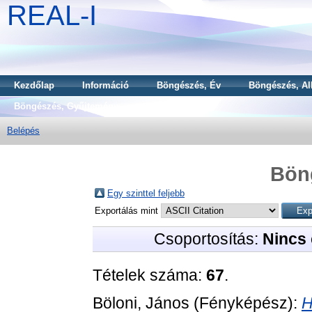
REAL-I
Kezdőlap
Információ
Böngészés, Év
Böngészés, Al
Böngészés, Gyűjtemény
Belépés
Bön
Egy szinttel feljebb
Exportálás mint
Csoportosítás:
Nincs 
Tételek száma:
67
.
Böloni, János
(Fényképész):
H