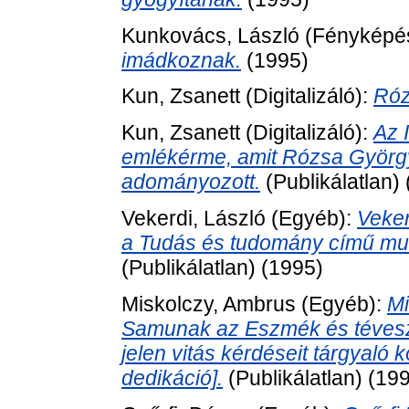
Kunkovács, László
(Fényképé
imádkoznak.
(1995)
Kun, Zsanett
(Digitalizáló):
Róz
Kun, Zsanett
(Digitalizáló):
Az 
emlékérme, amit Rózsa Györg
adományozott.
(Publikálatlan)
Vekerdi, László
(Egyéb):
Veker
a Tudás és tudomány című mun
(Publikálatlan) (1995)
Miskolczy, Ambrus
(Egyéb):
Mi
Samunak az Eszmék és téveszm
jelen vitás kérdéseit tárgyaló
dedikáció].
(Publikálatlan) (19