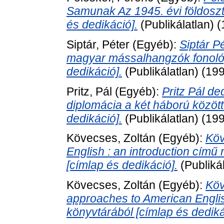
Samunak Az 1945. évi földoszt
és dedikáció].
(Publikálatlan) 
Siptár, Péter
(Egyéb):
Siptár P
magyar mássalhangzók fonoló
dedikáció].
(Publikálatlan) (19
Pritz, Pál
(Egyéb):
Pritz Pál d
diplomácia a két háború közöt
dedikáció].
(Publikálatlan) (19
Kövecses, Zoltán
(Egyéb):
Köv
English : an introduction cím
[címlap és dedikáció].
(Publiká
Kövecses, Zoltán
(Egyéb):
Köv
approaches to American Engli
könyvtárából [címlap és dediká