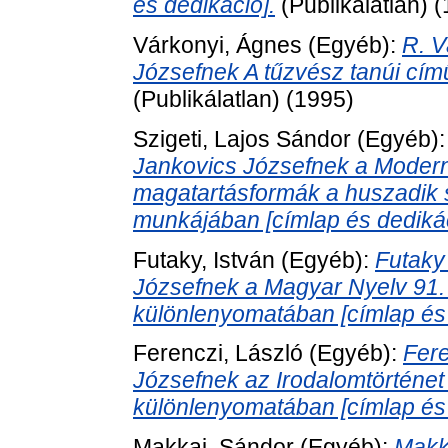
és dedikáció].
(Publikálatlan) 
Várkonyi, Ágnes
(Egyéb):
R. V
Józsefnek A tűzvész tanúi cím
(Publikálatlan) (1995)
Szigeti, Lajos Sándor
(Egyéb)
Jankovics Józsefnek a Modern
magatartásformák a huszadik
munkájában [címlap és dedikác
Futaky, István
(Egyéb):
Futaky
Józsefnek a Magyar Nyelv 91.
különlenyomatában [címlap és 
Ferenczi, László
(Egyéb):
Fere
Józsefnek az Irodalomtörténe
különlenyomatában [címlap és 
Makkai, Sándor
(Egyéb):
Makk