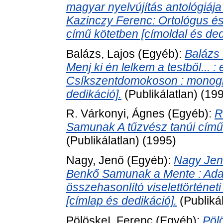
magyar nyelvújítás antológiája 
Kazinczy Ferenc: Ortológus é
című kötetben [címoldal és ded
Balázs, Lajos
(Egyéb):
Balázs
Menj ki én lelkem a testből... 
Csíkszentdomokoson : monogr
dedikáció].
(Publikálatlan) (19
R. Várkonyi, Ágnes
(Egyéb):
R
Samunak A tűzvész tanúi című
(Publikálatlan) (1995)
Nagy, Jenő
(Egyéb):
Nagy Jenő
Benkő Samunak a Mente : Ada
összehasonlító viselettörténe
[címlap és dedikáció].
(Publiká
PölöskeI, Ferenc
(Egyéb):
Pöl