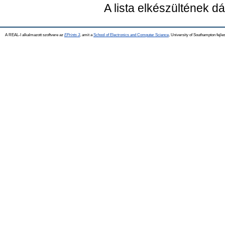
A lista elkészültének 
A REAL-I alkalmazott szoftvere az
EPrints 3
, amit a
School of Electronics and Computer Science
, University of Southampton fejles