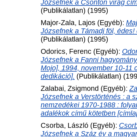
Józsefnek a Csonton virág cím
(Publikálatlan) (1995)
Major-Zala, Lajos
(Egyéb):
Maj
Józsefnek a Támadj föl, édes! 
(Publikálatlan) (1995)
Odorics, Ferenc
(Egyéb):
Odor
Józsefnek a Fanni hagyománya
Mojo], 1994, november 10-11 
dedikáció].
(Publikálatlan) (19
Zalabai, Zsigmond
(Egyéb):
Za
Józsefnek a Verstörténés : a s
nemzedékei 1970-1988 : folyam
adalékok című kötetben [címla
Csorba, László
(Egyéb):
Csorb
Józsefnek a Száz év a magyar 