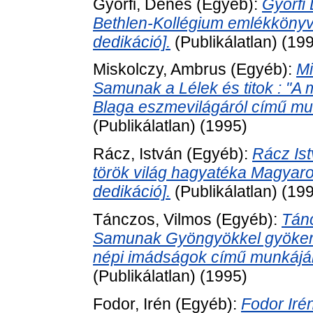
Győrfi, Dénes
(Egyéb):
Győrfi
Bethlen-Kollégium emlékkönyv
dedikáció].
(Publikálatlan) (19
Miskolczy, Ambrus
(Egyéb):
Mi
Samunak a Lélek és titok : "A 
Blaga eszmevilágáról című mun
(Publikálatlan) (1995)
Rácz, István
(Egyéb):
Rácz Is
török világ hagyatéka Magyar
dedikáció].
(Publikálatlan) (19
Tánczos, Vilmos
(Egyéb):
Tánc
Samunak Gyöngyökkel gyökerez
népi imádságok című munkájáb
(Publikálatlan) (1995)
Fodor, Irén
(Egyéb):
Fodor Iré