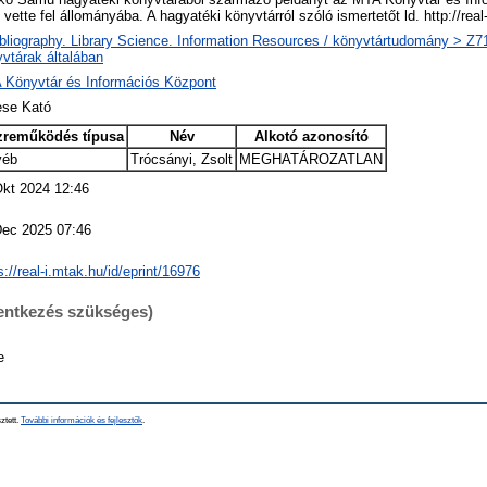
vette fel állományába. A hagyatéki könyvtárról szóló ismertetőt ld. http://re
bliography. Library Science. Information Resources / könyvtártudomány > Z719
vtárak általában
 Könyvtár és Információs Központ
se Kató
zreműködés típusa
Név
Alkotó azonosító
yéb
Trócsányi, Zsolt
MEGHATÁROZATLAN
Okt 2024 12:46
Dec 2025 07:46
s://real-i.mtak.hu/id/eprint/16976
lentkezés szükséges)
e
ztett.
További információk és fejlesztők
.