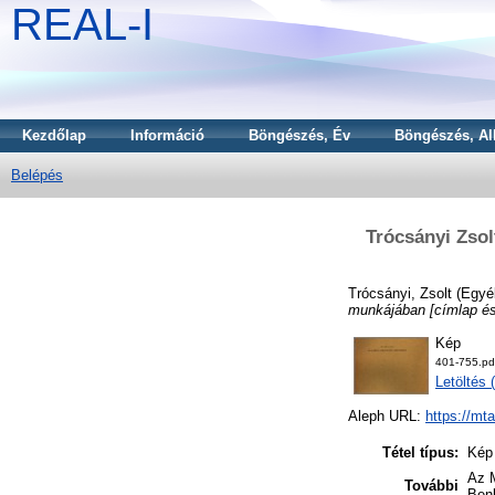
REAL-I
Kezdőlap
Információ
Böngészés, Év
Böngészés, Al
Belépés
Trócsányi Zso
Trócsányi, Zsolt
(Egyé
munkájában [címlap és
Kép
401-755.pd
Letöltés
Aleph URL:
https://mt
Tétel típus:
Kép
Az M
További
Ben