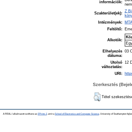
információk:
nem 
Z Bi
Szakterület(ek):
köny
Intézmények:
MTA
Feltöltő:
Eme
Kö
Alkotók:
Eg
Elhelyezés
03 
dátuma:
Utolsó
12 
változtatás:
URI:
http
Szerkesztés (Beje
Tétel szekesztés
A REAL-I alkalmazott szoftvere az
EPrints 3
, amit a
School of Electronics and Computer Science
, University of Southampton fejles