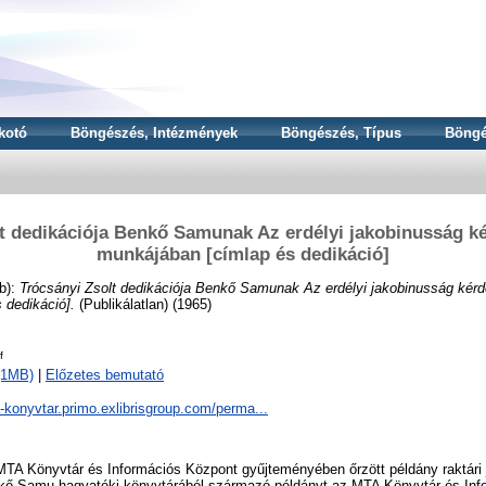
kotó
Böngészés, Intézmények
Böngészés, Típus
Böngé
lt dedikációja Benkő Samunak Az erdélyi jakobinusság k
munkájában [címlap és dedikáció]
b):
Trócsányi Zsolt dedikációja Benkő Samunak Az erdélyi jakobinusság kér
 dedikáció].
(Publikálatlan) (1965)
f
 (1MB)
|
Előzetes bemutató
a-konyvtar.primo.exlibrisgroup.com/perma...
TA Könyvtár és Információs Központ gyűjteményében őrzött példány raktári j
kő Samu hagyatéki könyvtárából származó példányt az MTA Könyvtár és Inf