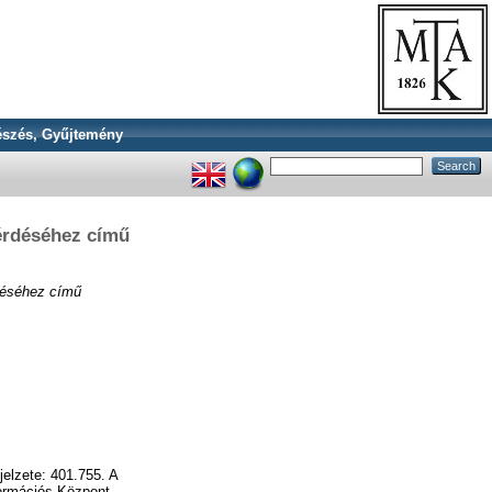
szés, Gyűjtemény
érdéséhez című
déséhez című
elzete: 401.755. A
ormációs Központ