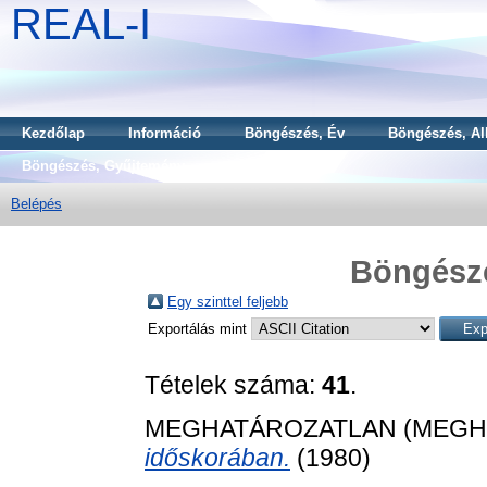
REAL-I
Kezdőlap
Információ
Böngészés, Év
Böngészés, Al
Böngészés, Gyűjtemény
Belépés
Böngész
Egy szinttel feljebb
Exportálás mint
Tételek száma:
41
.
MEGHATÁROZATLAN (MEGH
időskorában.
(1980)