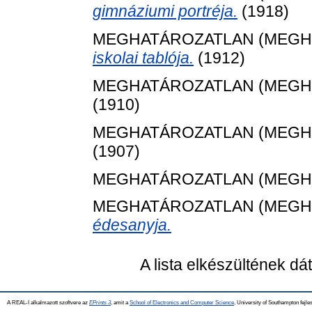
gimnáziumi portréja.
(1918)
MEGHATÁROZATLAN (MEGH
iskolai tablója.
(1912)
MEGHATÁROZATLAN (MEGH
(1910)
MEGHATÁROZATLAN (MEGH
(1907)
MEGHATÁROZATLAN (MEGH
MEGHATÁROZATLAN (MEGH
édesanyja.
A lista elkészültének d
A REAL-I alkalmazott szoftvere az
EPrints 3
, amit a
School of Electronics and Computer Science
, University of Southampton fejles