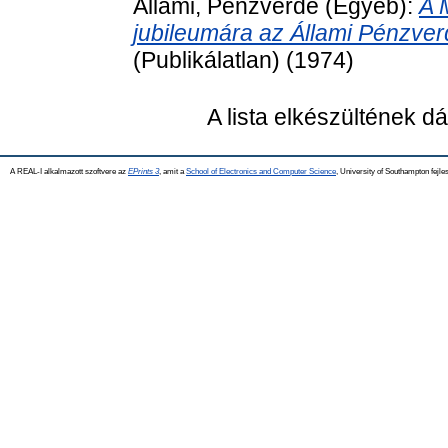
Állami, Pénzverde
(Egyéb):
A 
jubileumára az Állami Pénzverd
(Publikálatlan) (1974)
A lista elkészültének 
A REAL-I alkalmazott szoftvere az
EPrints 3
, amit a
School of Electronics and Computer Science
, University of Southampton fejles