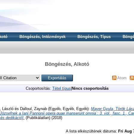
kotó
Böngészés, Intézmények
Böngészés, Típus
Böngé
Böngészés, Alkotó
Atom
Csoportosítás:
Tétel típus
|
Nincs csoportosítás
, László
és
Dalloul, Zaynab
(Egyéb, Egyéb, Egyéb):
Mayer Gyula, Török Lász
Józsefnek a Iani Pannonii opera quae manserunt omnia : 3. vol., fasc. 1., Ca
és dedikáció].
(Publikálatlan) (2018)
A lista elkészültének dátuma:
Fri Aug 