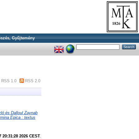
szés, Gyűjtemény
RSS 1.0
RSS 2.0
ló és Dalloul Zaynab
rmina Epica : textus
7 20:31:28 2026 CEST
.