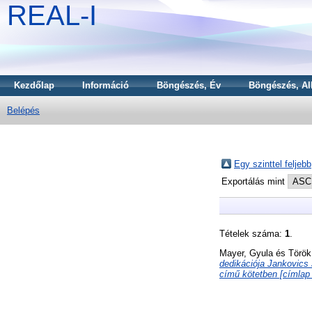
REAL-I
Kezdőlap
Információ
Böngészés, Év
Böngészés, Al
Belépés
Egy szinttel feljebb
Exportálás mint
Tételek száma:
1
.
Mayer, Gyula
és
Török
dedikációja Jankovics 
című kötetben [címlap 