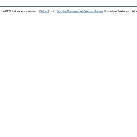
A REAL-I alkalmazott szoftvere az
EPrints 3
, amit a
School of Electronics and Computer Science
, University of Southampton fejles