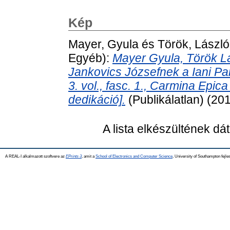
Kép
Mayer, Gyula
és
Török, László
Egyéb):
Mayer Gyula, Török Lá
Jankovics Józsefnek a Iani Pa
3. vol., fasc. 1., Carmina Epic
dedikáció].
(Publikálatlan) (20
A lista elkészültének d
A REAL-I alkalmazott szoftvere az
EPrints 3
, amit a
School of Electronics and Computer Science
, University of Southampton fejles