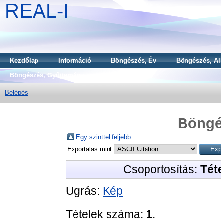
REAL-I
Kezdőlap
Információ
Böngészés, Év
Böngészés, Al
Böngészés, Gyűjtemény
Belépés
Böngé
Egy szinttel feljebb
Exportálás mint
Csoportosítás:
Téte
Ugrás:
Kép
Tételek száma:
1
.