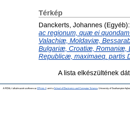
Térkép
Danckerts, Johannes
(Egyéb)
ac regionum, quæ ei quondam fu
Valachiæ, Moldaviæ, Bessarab
Bulgariæ, Croatiæ, Romaniæ,
Republicæ, maximaeq. partis D
A lista elkészültének d
A REAL-I alkalmazott szoftvere az
EPrints 3
, amit a
School of Electronics and Computer Science
, University of Southampton fejles