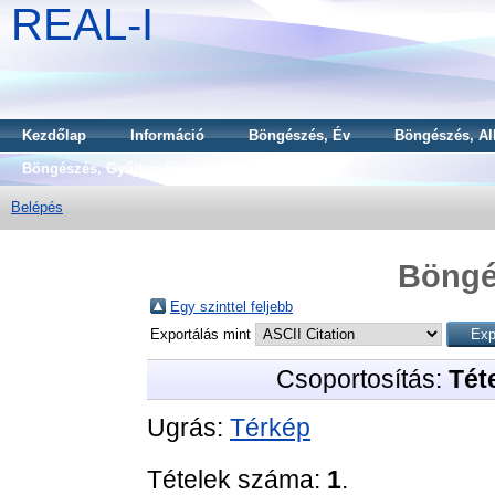
REAL-I
Kezdőlap
Információ
Böngészés, Év
Böngészés, Al
Böngészés, Gyűjtemény
Belépés
Böngé
Egy szinttel feljebb
Exportálás mint
Csoportosítás:
Téte
Ugrás:
Térkép
Tételek száma:
1
.