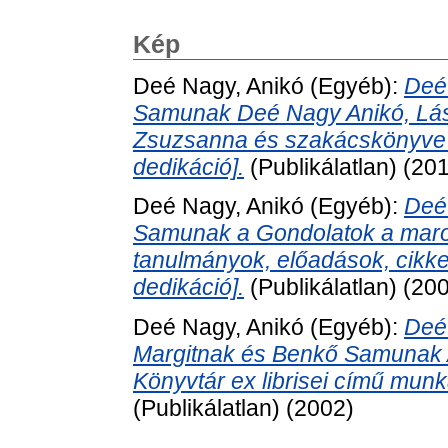
Kép
Deé Nagy, Anikó
(Egyéb):
Deé
Samunak Deé Nagy Anikó, Lászl
Zsuzsanna és szakácskönyve 
dedikáció].
(Publikálatlan) (20
Deé Nagy, Anikó
(Egyéb):
Deé
Samunak a Gondolatok a maros
tanulmányok, előadások, cikk
dedikáció].
(Publikálatlan) (20
Deé Nagy, Anikó
(Egyéb):
Deé
Margitnak és Benkő Samunak A
Könyvtár ex librisei című munk
(Publikálatlan) (2002)