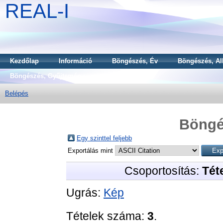
REAL-I
Kezdőlap
Információ
Böngészés, Év
Böngészés, Al
Böngészés, Gyűjtemény
Belépés
Böngé
Egy szinttel feljebb
Exportálás mint
Csoportosítás:
Téte
Ugrás:
Kép
Tételek száma:
3
.