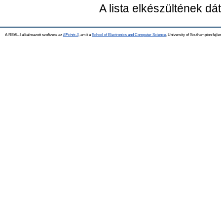
A lista elkészültének d
A REAL-I alkalmazott szoftvere az
EPrints 3
, amit a
School of Electronics and Computer Science
, University of Southampton fejles