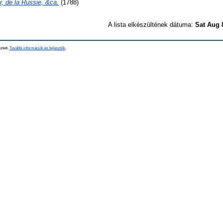
r, de la Russie, &ca.
(1788)
A lista elkészültének dátuma:
Sat Aug 
ztett.
További információk és fejlesztők
.