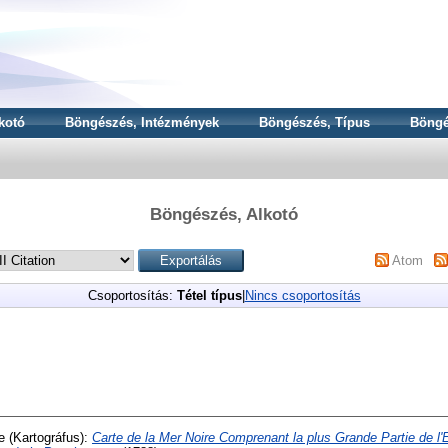
kotó
Böngészés, Intézmények
Böngészés, Típus
Böngé
Böngészés, Alkotó
Atom
Csoportosítás:
Tétel típus
|
Nincs csoportosítás
e
(Kartográfus):
Carte de la Mer Noire Comprenant la plus Grande Partie de l