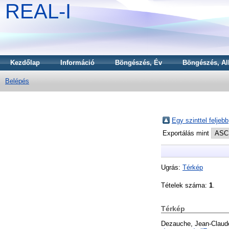
REAL-I
Kezdőlap
Információ
Böngészés, Év
Böngészés, Al
Belépés
Egy szinttel feljebb
Exportálás mint
Ugrás:
Térkép
Tételek száma:
1
.
Térkép
Dezauche, Jean-Claud