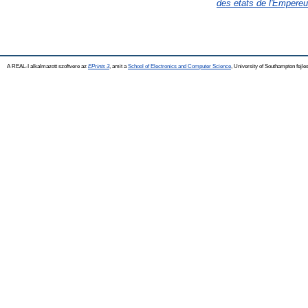
des etats de l'Empereu
A REAL-I alkalmazott szoftvere az
EPrints 3
, amit a
School of Electronics and Computer Science
, University of Southampton fejles