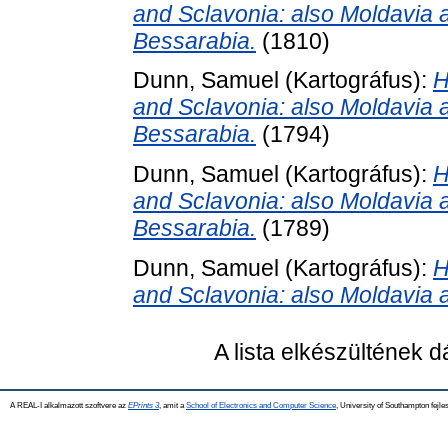
and Sclavonia: also Moldavia 
Bessarabia.
(1810)
Dunn, Samuel
(Kartográfus):
H
and Sclavonia: also Moldavia 
Bessarabia.
(1794)
Dunn, Samuel
(Kartográfus):
H
and Sclavonia: also Moldavia 
Bessarabia.
(1789)
Dunn, Samuel
(Kartográfus):
H
and Sclavonia: also Moldavia 
A lista elkészültének 
A REAL-I alkalmazott szoftvere az
EPrints 3
, amit a
School of Electronics and Computer Science
, University of Southampton fejles