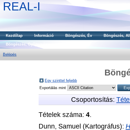
REAL-I
Kezdőlap
Információ
Böngészés, Év
Böngészés, Al
Böngészés, Gyűjtemény
Belépés
Böngé
Egy szinttel feljebb
Exportálás mint
Csoportosítás:
Téte
Tételek száma:
4
.
Dunn, Samuel
(Kartográfus):
H