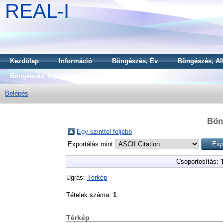
REAL-I
Kezdőlap
Információ
Böngészés, Év
Böngészés, Al
Böngészés, Gyűjtemény
Belépés
Bön
Egy szinttel feljebb
Exportálás mint
Csoportosítás:
Ugrás:
Térkép
Tételek száma:
1
.
Térkép