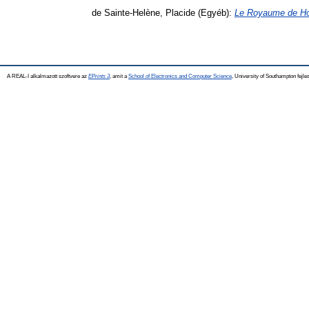
de Sainte-Helène, Placide
(Egyéb):
Le Royaume de Ho
A REAL-I alkalmazott szoftvere az
EPrints 3
, amit a
School of Electronics and Computer Science
, University of Southampton fejles