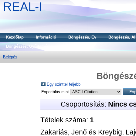
REAL-I
Kezdőlap
Információ
Böngészés, Év
Böngészés, Al
Böngészés, Gyűjtemény
Belépés
Böngészé
Egy szinttel feljebb
Exportálás mint
Csoportosítás:
Nincs c
Tételek száma:
1
.
Zakariás, Jenő
és
Kreybig, La