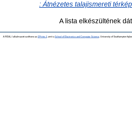
: Átnézetes talajismereti térkép
A lista elkészültének d
A REAL-I alkalmazott szoftvere az
EPrints 3
, amit a
School of Electronics and Computer Science
, University of Southampton fejles