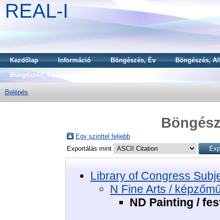
REAL-I
Kezdőlap
Információ
Böngészés, Év
Böngészés, Al
Böngészés, Gyűjtemény
Belépés
Böngészé
Egy szinttel feljebb
Exportálás mint
Library of Congress Subj
N Fine Arts / képzőm
ND Painting / fe