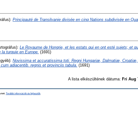
ráfus):
Principauté de Transilvanie divisée en cinq Nations subdivisée en Qua
rtográfus):
Le Royaume de Hongrie, et les estats qui en ont esté sujets; et qu
e la turquie en Europe.
(1691)
gyéb):
Novissima et accuratissima toti. Regni Hungariæ, Dalmatiæ, Croatiæ
cum adiacentib. regnis et provinciis tabula.
(1691)
A lista elkészültének dátuma:
Fri Aug 
ztett.
További információk és fejlesztők
.