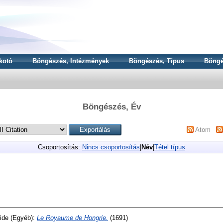
kotó
Böngészés, Intézmények
Böngészés, Típus
Böngé
Böngészés, Év
Atom
Csoportosítás:
Nincs csoportosítás
|
Név
|
Tétel típus
ide
(Egyéb):
Le Royaume de Hongrie.
(1691)