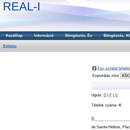
REAL-I
Kezdőlap
Információ
Böngészés, Év
Böngészés, Al
Belépés
Egy szinttel feljebb
Exportálás mint
Ugrás:
D
|
F
|
S
Tételek száma:
4
.
D
de Sainte-Helène, Plac