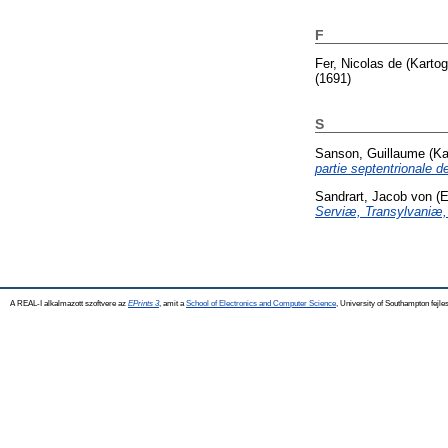
F
Fer, Nicolas de
(Kartog
(1691)
S
Sanson, Guillaume
(Ka
partie septentrionale d
Sandrart, Jacob von
(E
Serviæ, Transylvaniæ, 
A REAL-I alkalmazott szoftvere az
EPrints 3
, amit a
School of Electronics and Computer Science
, University of Southampton fejles