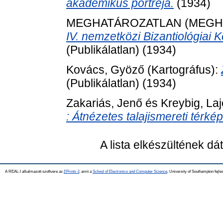
akadémikus portréja.
(1934)
MEGHATÁROZATLAN (MEGH
IV. nemzetközi Bizantiológiai 
(Publikálatlan) (1934)
Kovács, Gyöző
(Kartográfus):
(Publikálatlan) (1934)
Zakariás, Jenő
és
Kreybig, La
: Átnézetes talajismereti térkép
A lista elkészültének d
A REAL-I alkalmazott szoftvere az
EPrints 3
, amit a
School of Electronics and Computer Science
, University of Southampton fejles