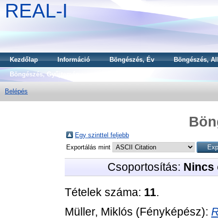
REAL-I
Kezdőlap
Információ
Böngészés, Év
Böngészés, Al
Böngészés, Gyűjtemény
Belépés
Bön
Egy szinttel feljebb
Exportálás mint
Csoportosítás:
Nincs 
Tételek száma:
11
.
Müller, Miklós
(Fényképész):
R