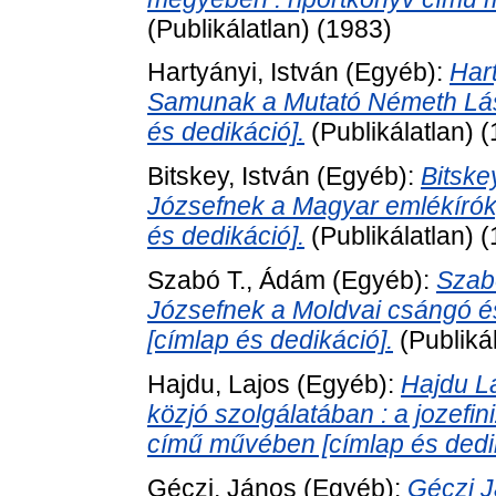
(Publikálatlan) (1983)
Hartyányi, István
(Egyéb):
Har
Samunak a Mutató Németh Lás
és dedikáció].
(Publikálatlan) 
Bitskey, István
(Egyéb):
Bitske
Józsefnek a Magyar emlékírók,
és dedikáció].
(Publikálatlan) 
Szabó T., Ádám
(Egyéb):
Szab
Józsefnek a Moldvai csángó és
[címlap és dedikáció].
(Publiká
Hajdu, Lajos
(Egyéb):
Hajdu L
közjó szolgálatában : a jozefin
című művében [címlap és dedik
Géczi, János
(Egyéb):
Géczi 