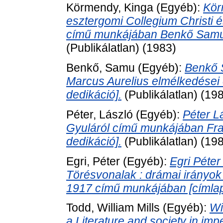
Körmendy, Kinga
(Egyéb):
Kör
esztergomi Collegium Christi 
című munkájában Benkő Samu k
(Publikálatlan) (1983)
Benkő, Samu
(Egyéb):
Benkő 
Marcus Aurelius elmélkedései
dedikáció].
(Publikálatlan) (19
Péter, László
(Egyéb):
Péter L
Gyuláról című munkájában Fran
dedikáció].
(Publikálatlan) (19
Egri, Péter
(Egyéb):
Egri Péter
Törésvonalak : drámai irányok
1917 című munkájában [címlap
Todd, William Mills
(Egyéb):
Wi
a Literature and society in im