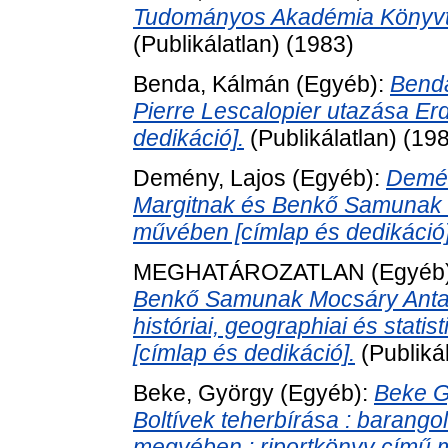
Tudományos Akadémia Könyvtárá
(Publikálatlan) (1983)
Benda, Kálmán
(Egyéb):
Bend
Pierre Lescalopier utazása Er
dedikáció].
(Publikálatlan) (19
Demény, Lajos
(Egyéb):
Demén
Margitnak és Benkő Samunak 
művében [címlap és dedikáció]
MEGHATÁROZATLAN (Egyéb
Benkő Samunak Mocsáry Anta
históriai, geographiai és stat
[címlap és dedikáció].
(Publiká
Beke, György
(Egyéb):
Beke G
Boltívek teherbírása : baran
megyében : riportkönyv című m