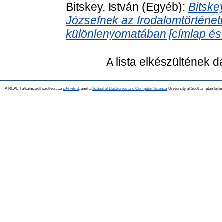
Bitskey, István
(Egyéb):
Bitske
Józsefnek az Irodalomtörténet
különlenyomatában [címlap és 
A lista elkészültének 
A REAL-I alkalmazott szoftvere az
EPrints 3
, amit a
School of Electronics and Computer Science
, University of Southampton fejles