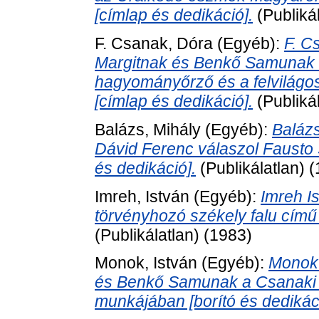
[címlap és dedikáció].
(Publiká
F. Csanak, Dóra
(Egyéb):
F. C
Margitnak és Benkő Samunak Ké
hagyományőrző és a felvilág
[címlap és dedikáció].
(Publiká
Balázs, Mihály
(Egyéb):
Baláz
Dávid Ferenc válaszol Fausto
és dedikáció].
(Publikálatlan) 
Imreh, István
(Egyéb):
Imreh I
törvényhozó székely falu című 
(Publikálatlan) (1983)
Monok, István
(Egyéb):
Monok 
és Benkő Samunak a Csanaki
munkájában [borító és dedikáci