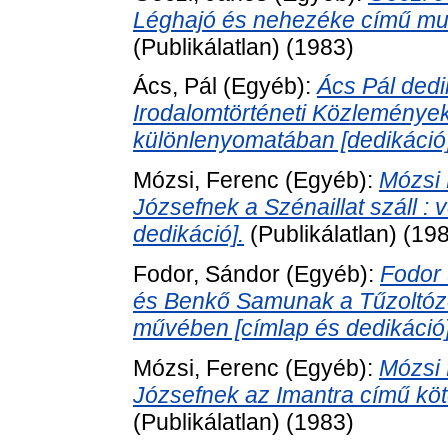
Léghajó és nehezéke című mun
(Publikálatlan) (1983)
Ács, Pál
(Egyéb):
Ács Pál dedi
Irodalomtörténeti Közleménye
különlenyomatában [dedikáció]
Mózsi, Ferenc
(Egyéb):
Mózsi 
Józsefnek a Szénaillat száll :
dedikáció].
(Publikálatlan) (19
Fodor, Sándor
(Egyéb):
Fodor 
és Benkő Samunak a Tűzoltóze
művében [címlap és dedikáció]
Mózsi, Ferenc
(Egyéb):
Mózsi 
Józsefnek az Imantra című köt
(Publikálatlan) (1983)