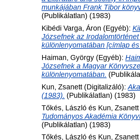
munkájában Frank Tibor könyvt
(Publikálatlan) (1983)
Kibédi Varga, Áron
(Egyéb):
Ki
Józsefnek az Irodalomtörténe
különlenyomatában [címlap és 
Haiman, György
(Egyéb):
Haim
Józsefnek a Magyar Könyvszem
különlenyomatában.
(Publikála
Kun, Zsanett
(Digitalizáló):
Aka
(1983).
(Publikálatlan) (1983)
Tőkés, László
és
Kun, Zsanett
Tudományos Akadémia Könyvtárá
(Publikálatlan) (1983)
Tőkés, László
és
Kun, Zsanett