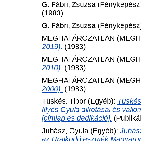
G. Fábri, Zsuzsa
(Fényképész
(1983)
G. Fábri, Zsuzsa
(Fényképész
MEGHATÁROZATLAN (MEGH
2019).
(1983)
MEGHATÁROZATLAN (MEGH
2010).
(1983)
MEGHATÁROZATLAN (MEGH
2000).
(1983)
Tüskés, Tibor
(Egyéb):
Tüskés
Illyés Gyula alkotásai és val
[címlap és dedikáció].
(Publiká
Juhász, Gyula
(Egyéb):
Juhás
az Uralkodó eszmék Magyaro