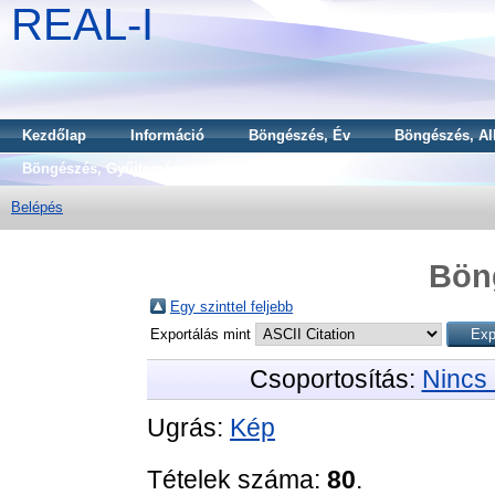
REAL-I
Kezdőlap
Információ
Böngészés, Év
Böngészés, Al
Böngészés, Gyűjtemény
Belépés
Bön
Egy szinttel feljebb
Exportálás mint
Csoportosítás:
Nincs 
Ugrás:
Kép
Tételek száma:
80
.