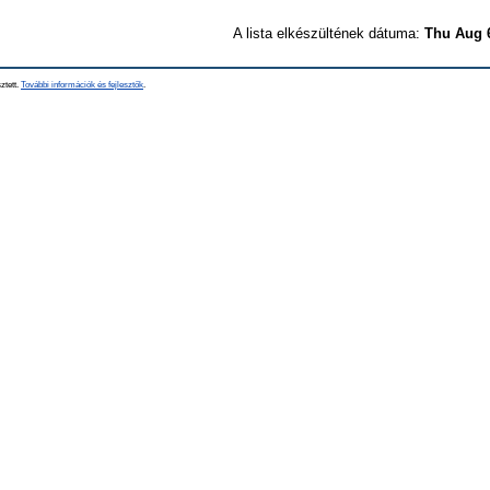
A lista elkészültének dátuma:
Thu Aug 
ztett.
További információk és fejlesztők
.