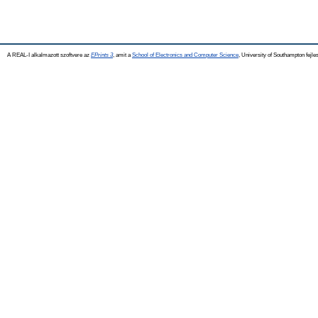
A REAL-I alkalmazott szoftvere az
EPrints 3
, amit a
School of Electronics and Computer Science
, University of Southampton fejles