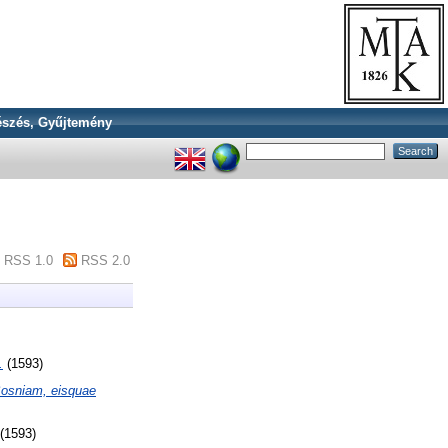
szés, Gyűjtemény
RSS 1.0
RSS 2.0
.
(1593)
 Bosniam, eisquae
(1593)