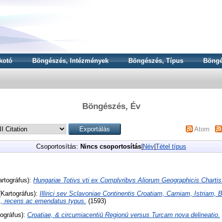
kotó
Böngészés, Intézmények
Böngészés, Típus
Böngé
Böngészés, Év
Atom
Csoportosítás:
Nincs csoportosítás
|
Név
|
Tétel típus
rtográfus):
Hungariæ Totivs vti ex Complvribvs Aliorum Geographicis Chartis
Kartográfus):
Illirici sev Sclavoniae Continentis Croatiam, Carniam, Istriam,
s, recens ac emendatus typus.
(1593)
ográfus):
Croatiae, & circumiacentiū Regionū versus Turcam nova delineatio.