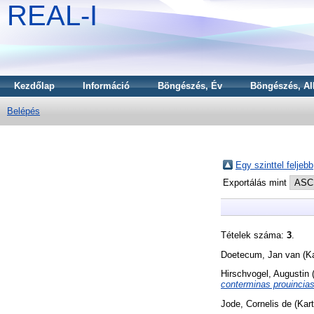
REAL-I
Kezdőlap
Információ
Böngészés, Év
Böngészés, Al
Belépés
Egy szinttel feljebb
Exportálás mint
Tételek száma:
3
.
Doetecum, Jan van
(Ka
Hirschvogel, Augustin
(
conterminas prouincia
Jode, Cornelis de
(Kart