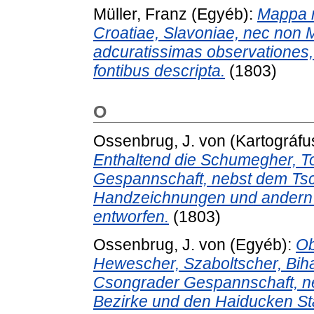
Müller, Franz
(Egyéb):
Mappa 
Croatiae, Slavoniae, nec non M
adcuratissimas observationes, a
fontibus descripta.
(1803)
O
Ossenbrug, J. von
(Kartográfu
Enthaltend die Schumegher, T
Gespannschaft, nebst dem Tsch
Handzeichnungen und andern z
entworfen.
(1803)
Ossenbrug, J. von
(Egyéb):
Ob
Hewescher, Szaboltscher, Bih
Csongrader Gespannschaft, n
Bezirke und den Haiducken S