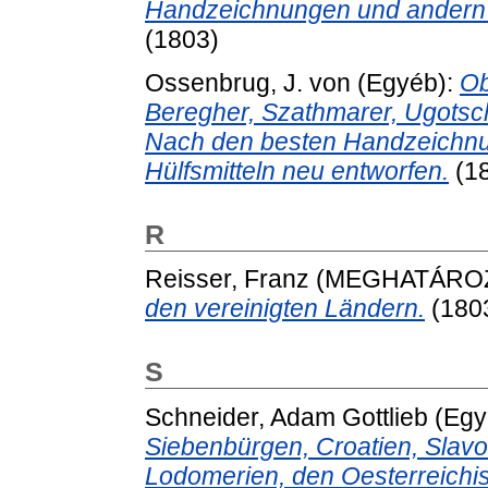
Handzeichnungen und andern b
(1803)
Ossenbrug, J. von
(Egyéb):
Ob
Beregher, Szathmarer, Ugots
Nach den besten Handzeichnu
Hülfsmitteln neu entworfen.
(1
R
Reisser, Franz
(MEGHATÁROZ
den vereinigten Ländern.
(180
S
Schneider, Adam Gottlieb
(Egy
Siebenbürgen, Croatien, Slavo
Lodomerien, den Oesterreichi