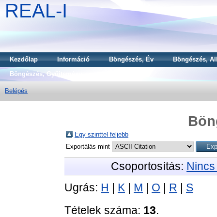
REAL-I
Kezdőlap
Információ
Böngészés, Év
Böngészés, Al
Böngészés, Gyűjtemény
Belépés
Bön
Egy szinttel feljebb
Exportálás mint
Csoportosítás:
Nincs
Ugrás:
H
|
K
|
M
|
O
|
R
|
S
Tételek száma:
13
.