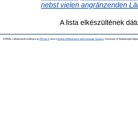
nebst vielen angränzenden Lä
A lista elkészültének dá
A REAL-I alkalmazott szoftvere az
EPrints 3
, amit a
School of Electronics and Computer Science
, University of Southampton fejles