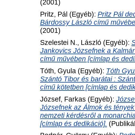
(2001)
Pritz, Pál
(Egyéb):
Pritz Pál d
Bárdossy László című művében
(2001)
Szelestei N., László
(Egyéb):
S
Jankovics Józsefnek a Kalmár
című művében [címlap és dedik
Tóth, Gyula
(Egyéb):
Tóth Gyu
Szántó Tibor és barátai : Szán
című kötetben [címlap és dedik
József, Farkas
(Egyéb):
Józse
Józsefnek az Álmok és tények 
nemzeti kérdésről a monarchia
[címlap és dedikáció].
(Publiká