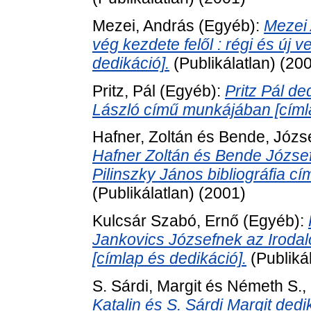
Mezei, András
(Egyéb):
Mezei 
vég kezdete felől : régi és új
dedikáció].
(Publikálatlan) (20
Pritz, Pál
(Egyéb):
Pritz Pál d
László című munkájában [címla
Hafner, Zoltán
és
Bende, Józs
Hafner Zoltán és Bende József
Pilinszky János bibliográfia c
(Publikálatlan) (2001)
Kulcsár Szabó, Ernő
(Egyéb):
Jankovics Józsefnek az Irod
[címlap és dedikáció].
(Publiká
S. Sárdi, Margit
és
Németh S., 
Katalin és S. Sárdi Margit ded