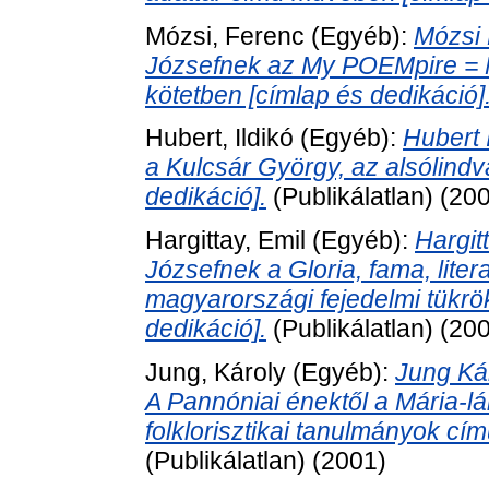
Mózsi, Ferenc
(Egyéb):
Mózsi 
Józsefnek az My POEMpire = M
kötetben [címlap és dedikáció]
Hubert, Ildikó
(Egyéb):
Hubert 
a Kulcsár György, az alsólind
dedikáció].
(Publikálatlan) (20
Hargittay, Emil
(Egyéb):
Hargit
Józsefnek a Gloria, fama, liter
magyarországi fejedelmi tükrö
dedikáció].
(Publikálatlan) (20
Jung, Károly
(Egyéb):
Jung Ká
A Pannóniai énektől a Mária-l
folklorisztikai tanulmányok cí
(Publikálatlan) (2001)