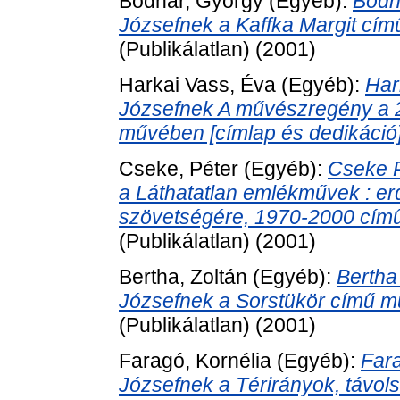
Bodnár, György
(Egyéb):
Bodn
Józsefnek a Kaffka Margit című
(Publikálatlan) (2001)
Harkai Vass, Éva
(Egyéb):
Har
Józsefnek A művészregény a 
művében [címlap és dedikáció]
Cseke, Péter
(Egyéb):
Cseke P
a Láthatatlan emlékművek : erd
szövetségére, 1970-2000 című
(Publikálatlan) (2001)
Bertha, Zoltán
(Egyéb):
Bertha
Józsefnek a Sorstükör című mű
(Publikálatlan) (2001)
Faragó, Kornélia
(Egyéb):
Fara
Józsefnek a Térirányok, távol