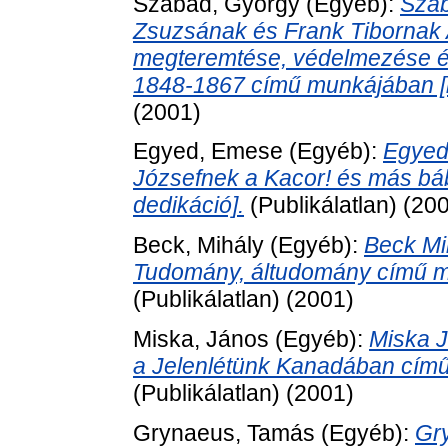
Szabad, György
(Egyéb):
Szab
Zsuzsának és Frank Tibornak 
megteremtése, védelmezése é
1848-1867 című munkájában [bo
(2001)
Egyed, Emese
(Egyéb):
Egyed
Józsefnek a Kacor! és más bá
dedikáció].
(Publikálatlan) (20
Beck, Mihály
(Egyéb):
Beck Mi
Tudomány, áltudomány című mu
(Publikálatlan) (2001)
Miska, János
(Egyéb):
Miska J
a Jelenlétünk Kanadában című
(Publikálatlan) (2001)
Grynaeus, Tamás
(Egyéb):
Gr