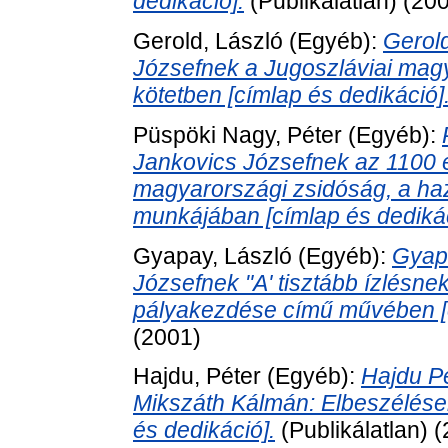
dedikáció].
(Publikálatlan) (20
Gerold, László
(Egyéb):
Gerold
Józsefnek a Jugoszláviai magy
kötetben [címlap és dedikáció]
Püspöki Nagy, Péter
(Egyéb):
Jankovics Józsefnek az 1100 é
magyarországi zsidóság, a haz
munkájában [címlap és dedikác
Gyapay, László
(Egyéb):
Gyapa
Józsefnek "A' tisztább ízlésnek 
pályakezdése című művében [c
(2001)
Hajdu, Péter
(Egyéb):
Hajdu Pé
Mikszáth Kálmán: Elbeszélése
és dedikáció].
(Publikálatlan) 