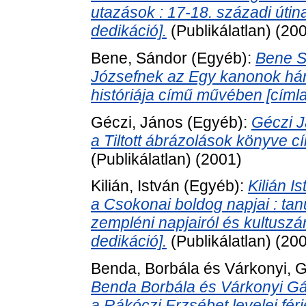
utazások : 17-18. századi útin
dedikáció].
(Publikálatlan) (20
Bene, Sándor
(Egyéb):
Bene S
Józsefnek az Egy kanonok hár
históriája című művében [címla
Géczi, János
(Egyéb):
Géczi J
a Tiltott ábrázolások könyve 
(Publikálatlan) (2001)
Kilián, István
(Egyéb):
Kilián I
a Csokonai boldog napjai : tan
zempléni napjairól és kultusz
dedikáció].
(Publikálatlan) (20
Benda, Borbála
és
Várkonyi, 
Benda Borbála és Várkonyi Gá
a Rákóczi Erzsébet levelei fé