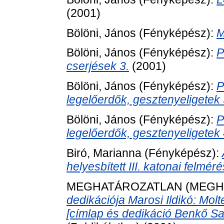
(2001)
Bölöni, János
(Fényképész):
M
Bölöni, János
(Fényképész):
P
cserjések 3.
(2001)
Bölöni, János
(Fényképész):
P
legelőerdők, gesztenyeligetek 
Bölöni, János
(Fényképész):
P
legelőerdők, gesztenyeligetek 
Biró, Marianna
(Fényképész):
helyesbített III. katonai felmér
MEGHATÁROZATLAN (MEGH
dedikációja Marosi Ildikó: Mo
[címlap és dedikáció Benkő Sa