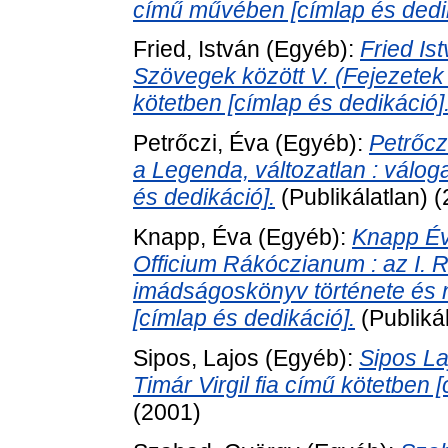
című művében [címlap és dedik
Fried, István
(Egyéb):
Fried Is
Szövegek között V. (Fejezetek
kötetben [címlap és dedikáció]
Petrőczi, Éva
(Egyéb):
Petrőcz
a Legenda, változatlan : válog
és dedikáció].
(Publikálatlan) 
Knapp, Éva
(Egyéb):
Knapp Év
Officium Rákóczianum : az I. 
imádságoskönyv története és 
[címlap és dedikáció].
(Publiká
Sipos, Lajos
(Egyéb):
Sipos La
Timár Virgil fia című kötetben 
(2001)