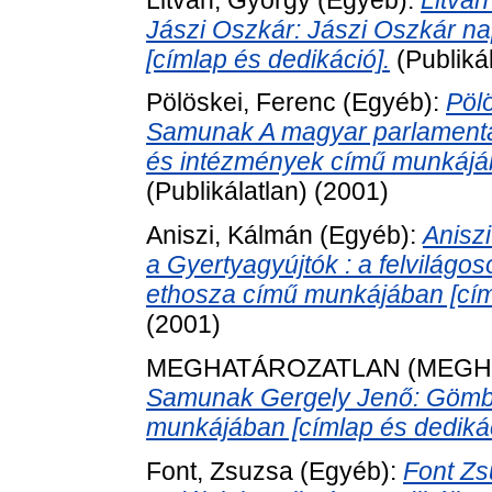
Jászi Oszkár: Jászi Oszkár n
[címlap és dedikáció].
(Publiká
Pölöskei, Ferenc
(Egyéb):
Pöl
Samunak A magyar parlamentar
és intézmények című munkájáb
(Publikálatlan) (2001)
Aniszi, Kálmán
(Egyéb):
Anisz
a Gyertyagyújtók : a felvilágo
ethosza című munkájában [címl
(2001)
MEGHATÁROZATLAN (MEGH
Samunak Gergely Jenő: Gömbös
munkájában [címlap és dedikác
Font, Zsuzsa
(Egyéb):
Font Zs