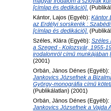
magyar irodalom a szlovák kul
[címlap és dedikáció].
(Publiká
Kántor, Lajos
(Egyéb):
Kántor 
az Erdélyi sorskerék : Szabédi
[címlap és dedikáció].
(Publiká
Széles, Klára
(Egyéb):
Széles 
a Szeged - Kolozsvár, 1955-199
irodalomról című munkájában [
(2001)
Orbán, János Dénes
(Egyéb):
Jankovics Józsefnek a Bizalma
György-monográfia című kötetb
(Publikálatlan) (2001)
Orbán, János Dénes
(Egyéb):
Jankovics Józsefnek a Vajda A