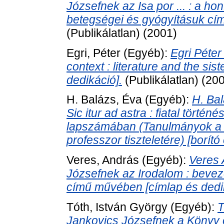
Józsefnek az Isa por ... : a h
betegségei és gyógyításuk cím
(Publikálatlan) (2001)
Egri, Péter
(Egyéb):
Egri Péter
context : literature and the si
dedikáció].
(Publikálatlan) (20
H. Balázs, Éva
(Egyéb):
H. Ba
Sic itur ad astra : fiatal törté
lapszámában (Tanulmányok a 1
professzor tiszteletére) [borító
Veres, András
(Egyéb):
Veres 
Józsefnek az Irodalom : beve
című művében [címlap és dedik
Tóth, István György
(Egyéb):
T
Jankovics Józsefnek a Könyv é