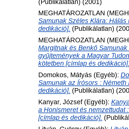
(Publikálatlan) (2001)
MEGHATÁROZATLAN (MEGH
Samunak Széles Klára: Hálás 
dedikáció].
(Publikálatlan) (20
MEGHATÁROZATLAN (MEGH
Margitnak és Benkő Samunak a
gyűjtemények a Magyar Tudo
kötetben [címlap és dedikáció]
Domokos, Mátyás
(Egyéb):
Do
Samunak az Írósors : Németh 
dedikáció].
(Publikálatlan) (20
Kanyar, József
(Egyéb):
Kanya
a Honismeret és nemzettudat :
[címlap és dedikáció].
(Publiká
Litván, György
(Egyéb):
Litvá