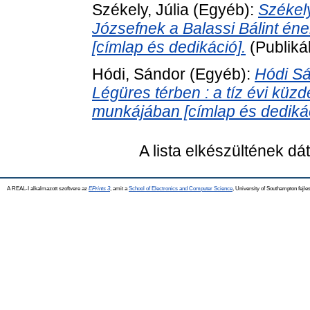
Székely, Júlia
(Egyéb):
Székely
Józsefnek a Balassi Bálint é
[címlap és dedikáció].
(Publiká
Hódi, Sándor
(Egyéb):
Hódi S
Légüres térben : a tíz évi küz
munkájában [címlap és dedikác
A lista elkészültének d
A REAL-I alkalmazott szoftvere az
EPrints 3
, amit a
School of Electronics and Computer Science
, University of Southampton fejles