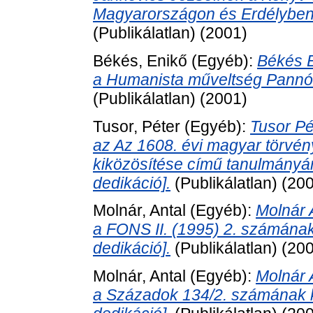
Magyarországon és Erdélyben c
(Publikálatlan) (2001)
Békés, Enikő
(Egyéb):
Békés E
a Humanista műveltség Pannó
(Publikálatlan) (2001)
Tusor, Péter
(Egyéb):
Tusor Pé
az Az 1608. évi magyar törvénye
kiközösítése című tanulmányá
dedikáció].
(Publikálatlan) (20
Molnár, Antal
(Egyéb):
Molnár 
a FONS II. (1995) 2. számána
dedikáció].
(Publikálatlan) (20
Molnár, Antal
(Egyéb):
Molnár 
a Századok 134/2. számának 