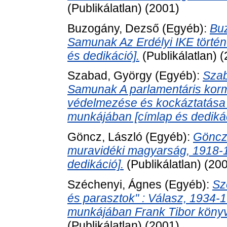
(Publikálatlan) (2001)
Buzogány, Dezső
(Egyéb):
Bu
Samunak Az Erdélyi IKE törté
és dedikáció].
(Publikálatlan) 
Szabad, György
(Egyéb):
Szab
Samunak A parlamentáris kor
védelmezése és kockáztatása
munkájában [címlap és dedikác
Göncz, László
(Egyéb):
Göncz
muravidéki magyarság, 1918-
dedikáció].
(Publikálatlan) (20
Széchenyi, Ágnes
(Egyéb):
Sz
és parasztok" : Válasz, 1934-
munkájában Frank Tibor könyvt
(Publikálatlan) (2001)