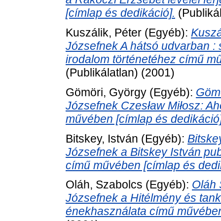
[címlap és dedikáció].
(Publiká
Kuszálik, Péter
(Egyéb):
Kuszá
Józsefnek A hátsó udvarban : s
irodalom történetéhez című mű
(Publikálatlan) (2001)
Gömöri, György
(Egyéb):
Gömö
Józsefnek Czesław Miłosz: Aho
művében [címlap és dedikáció]
Bitskey, István
(Egyéb):
Bitske
Józsefnek a Bitskey István publ
című művében [címlap és dedik
Oláh, Szabolcs
(Egyéb):
Oláh 
Józsefnek a Hitélmény és tank
énekhasználata című művében 