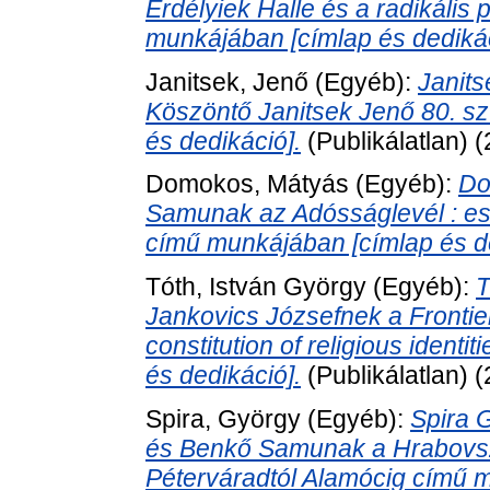
Erdélyiek Halle és a radikáli
munkájában [címlap és dedikác
Janitsek, Jenő
(Egyéb):
Janit
Köszöntő Janitsek Jenő 80. sz
és dedikáció].
(Publikálatlan) 
Domokos, Mátyás
(Egyéb):
Do
Samunak az Adósságlevél : ess
című munkájában [címlap és de
Tóth, István György
(Egyéb):
T
Jankovics Józsefnek a Frontier
constitution of religious ident
és dedikáció].
(Publikálatlan) 
Spira, György
(Egyéb):
Spira 
és Benkő Samunak a Hrabovsz
Péterváradtól Alamócig című m