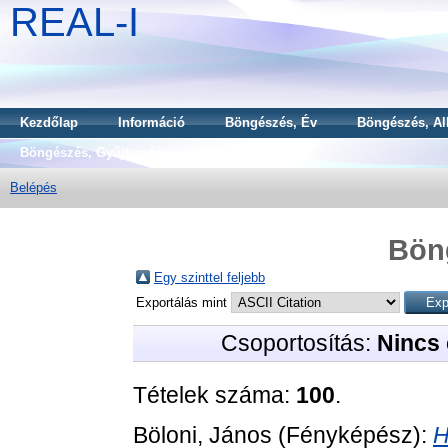
REAL-I
Kezdőlap
Információ
Böngészés, Év
Böngészés, Al
Böngészés, Gyűjtemény
Belépés
Bön
Egy szinttel feljebb
Exportálás mint
Csoportosítás:
Nincs 
Tételek száma:
100
.
Böloni, János
(Fényképész):
H