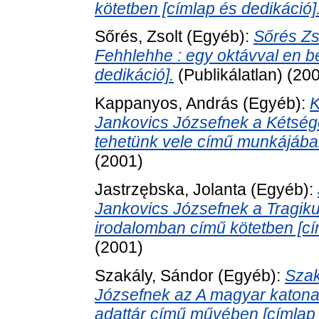
kötetben [címlap és dedikáció]
Sőrés, Zsolt
(Egyéb):
Sőrés Zs
Fehhlehhe : egy oktávval en 
dedikáció].
(Publikálatlan) (20
Kappanyos, András
(Egyéb):
K
Jankovics Józsefnek a Kétsége
tehetünk vele című munkájában
(2001)
Jastrzębska, Jolanta
(Egyéb):
Jankovics Józsefnek a Tragiku
irodalomban című kötetben [cí
(2001)
Szakály, Sándor
(Egyéb):
Szak
Józsefnek az A magyar katonai
adattár című művében [címlap 