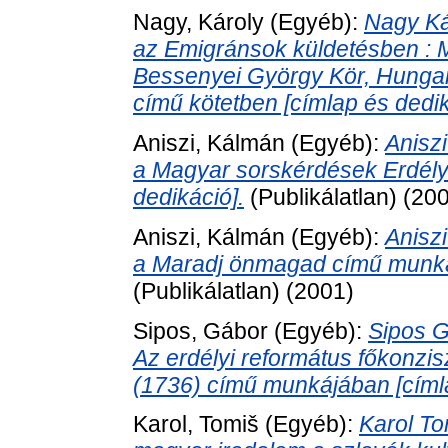
Nagy, Károly
(Egyéb):
Nagy Ká
az Emigránsok küldetésben : 
Bessenyei György Kör, Hungar
című kötetben [címlap és dedik
Aniszi, Kálmán
(Egyéb):
Anisz
a Magyar sorskérdések Erdél
dedikáció].
(Publikálatlan) (20
Aniszi, Kálmán
(Egyéb):
Anisz
a Maradj önmagad című munkáj
(Publikálatlan) (2001)
Sipos, Gábor
(Egyéb):
Sipos G
Az erdélyi református főkonzis
(1736) című munkájában [címla
Karol, Tomiš
(Egyéb):
Karol To