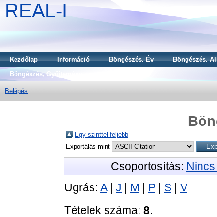
REAL-I
Kezdőlap
Információ
Böngészés, Év
Böngészés, Al
Böngészés, Gyűjtemény
Belépés
Bön
Egy szinttel feljebb
Exportálás mint
Csoportosítás:
Nincs
Ugrás:
A
|
J
|
M
|
P
|
S
|
V
Tételek száma:
8
.