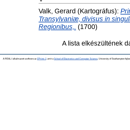
Valk, Gerard
(Kartográfus):
Pri
Transylvaniæ, divisus in singu
Regionibus,.
(1700)
A lista elkészültének 
A REAL-I alkalmazott szoftvere az
EPrints 3
, amit a
School of Electronics and Computer Science
, University of Southampton fejles