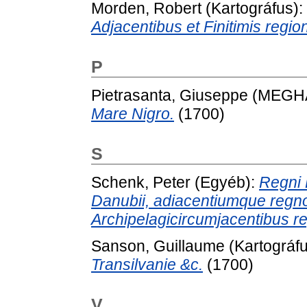
Morden, Robert
(Kartográfus):
Adjacentibus et Finitimis regio
P
Pietrasanta, Giuseppe
(MEGH
Mare Nigro.
(1700)
S
Schenk, Peter
(Egyéb):
Regni 
Danubii, adiacentiumque regno
Archipelagicircumjacentibus re
Sanson, Guillaume
(Kartográf
Transilvanie &c.
(1700)
V